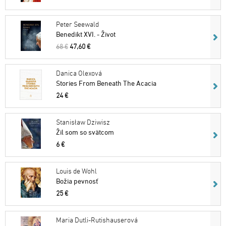
Peter Seewald
Benedikt XVI. - Život
68 €
47,60 €
Danica Olexová
Stories From Beneath The Acacia
24 €
Stanisław Dziwisz
Žil som so svätcom
6 €
Louis de Wohl
Božia pevnosť
25 €
Maria Dutli-Rutishauserová