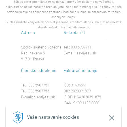
Súhlas potvrdíte kliknutím na odkaz, ktorý vám pošleme na váš email.
Kliknutím na odkaz zároveň prehlasujete, že ak máte menej ako 16 rokov, tak ste
požiadal/a svojho zákonného zástupcu (rodiča) o súhlas so spracovaním vašich
osobných údajov.
Súhlas môžete kedykoľvek odvolať písomne, emailom alebo kliknutím na odkaz z
ktoréhokoľvek informačného emailu.
Adresa
Sekretariát
Spolok svätého Vojtecha
Tel.: 033 5907711
Radlinského 5
E-mail:
ssv@ssv.sk
917 01 Trnava
Členské oddelenie
Fakturačné údaje
Tel.: 033 5907751
IČO: 31434541
Tel.: 033 5907753
DIČ: 2020391879
E-mail:
clen@ssv.sk
IČ DPH: SK2020391879
IBAN: SK09 1100 0000
0029 4221 8213
SWIFT: TATRSKBX
Vaše nastavenie cookies