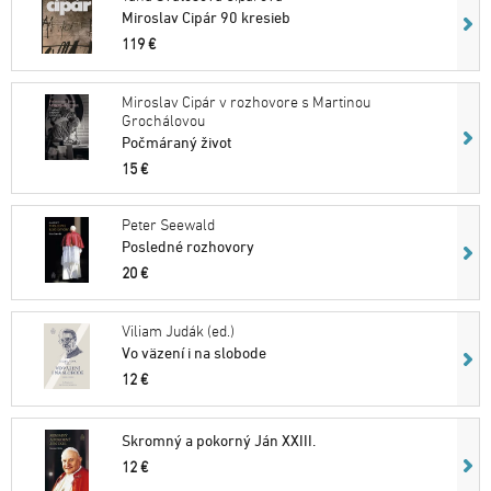
Miroslav Cipár 90 kresieb
119 €
Miroslav Cipár v rozhovore s Martinou
Grochálovou
Počmáraný život
15 €
Peter Seewald
Posledné rozhovory
20 €
Viliam Judák (ed.)
Vo väzení i na slobode
12 €
Skromný a pokorný Ján XXIII.
12 €