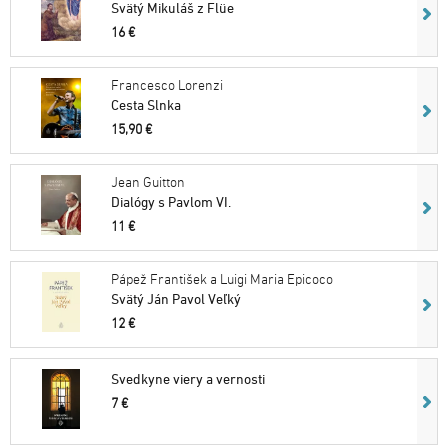
Svätý Mikuláš z Flüe
16 €
Francesco Lorenzi
Cesta Slnka
15,90 €
Jean Guitton
Dialógy s Pavlom VI.
11 €
Pápež František a Luigi Maria Epicoco
Svätý Ján Pavol Veľký
12 €
Svedkyne viery a vernosti
7 €