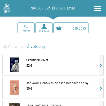
SPOLOK SVÄTÉHO VOJTECHA
0
(
0,00 €
)
Hľadať
Prihlásiť
Životopisy
SSV
/
Knihy
/
František. Život
22 €
Ján XXIII. Denník duše a iné duchovné spisy
50 €
Táňa Svatošová Cipárová