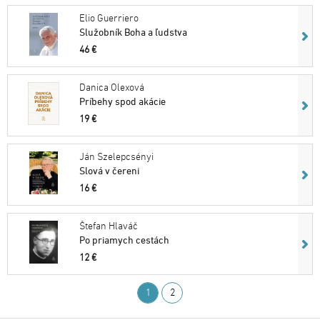
Elio Guerriero
Služobník Boha a ľudstva
46 €
Danica Olexová
Príbehy spod akácie
19 €
Ján Szelepcsényi
Slová v čereni
16 €
Štefan Hlaváč
Po priamych cestách
12 €
1
2