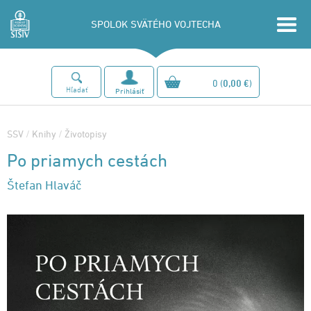
SPOLOK SVÄTÉHO VOJTECHA
0
(
0,00 €
)
Hľadať
Prihlásiť
SSV
/
Knihy
/
Životopisy
Po priamych cestách
Štefan Hlaváč