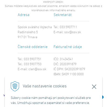
osobných údajov.
Súhlas môžete kedykoľvek odvolať písomne, emailom alebo kliknutím na odkaz z
ktoréhokoľvek informačného emailu.
Adresa
Sekretariát
Spolok svätého Vojtecha
Tel.: 033 5907711
Radlinského 5
E-mail:
ssv@ssv.sk
917 01 Trnava
Členské oddelenie
Fakturačné údaje
Tel.: 033 5907751
IČO: 31434541
Tel.: 033 5907753
DIČ: 2020391879
E-mail:
clen@ssv.sk
IČ DPH: SK2020391879
IBAN: SK09 1100 0000
0029 4221 8213
SWIFT: TATRSKBX
Vaše nastavenie cookies
Súbory cookie nám pomáhajú pri poskytovaní služieb pre
vás. Umožňujú spoznať a zapamätať si vaše preferencie.