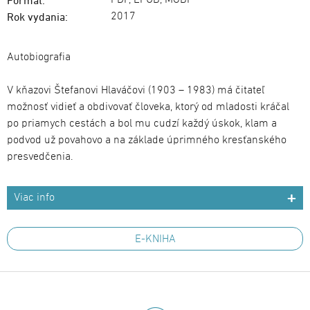
PDF, EPUB, MOBI
Formát:
2017
Rok vydania:
Autobiografia
V kňazovi Štefanovi Hlaváčovi (1903 – 1983) má čitateľ
možnosť vidieť a obdivovať človeka, ktorý od mladosti kráčal
po priamych cestách a bol mu cudzí každý úskok, klam a
podvod už povahovo a na základe úprimného kresťanského
presvedčenia.
Viac info
E-KNIHA