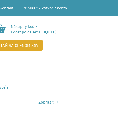
Kontakt
Prihlásiť
/
Vytvoriť konto
Nákupný košík
Počet položiek:
0
(
0,00 €
)
STAŇ SA ČLENOM SSV
ovín
Zobraziť