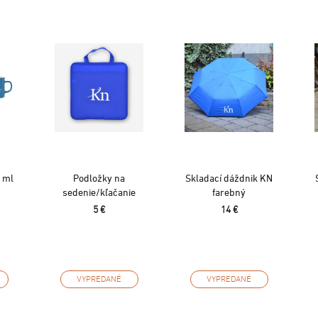
 ml
Podložky na
Skladací dáždnik KN
sedenie/kľačanie
farebný
5 €
14 €
VYPREDANÉ
VYPREDANÉ