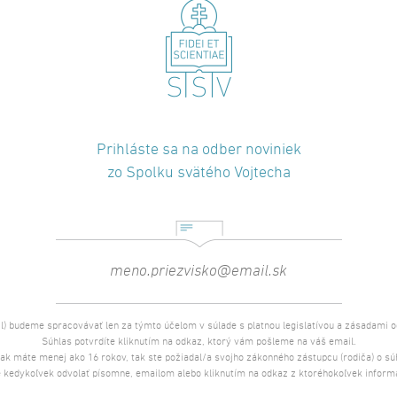
Prihláste sa na odber noviniek
zo Spolku svätého Vojtecha
l) budeme spracovávať len za týmto účelom v súlade s platnou legislatívou a zásadami 
Súhlas potvrdíte kliknutím na odkaz, ktorý vám pošleme na váš email.
 ak máte menej ako 16 rokov, tak ste požiadal/a svojho zákonného zástupcu (rodiča) o s
 kedykoľvek odvolať písomne, emailom alebo kliknutím na odkaz z ktoréhokoľvek inform