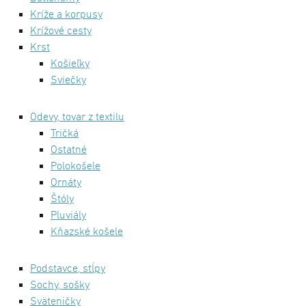
Kríže a korpusy
Krížové cesty
Krst
Košieľky
Sviečky
Odevy, tovar z textilu
Tričká
Ostatné
Polokošele
Ornáty
Štóly
Pluviály
Kňazské košele
Podstavce, stĺpy
Sochy, sošky
Sväteničky