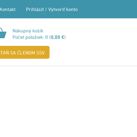
Kontakt
Prihlásiť
/
Vytvoriť konto
Nákupný košík
Počet položiek:
0
(
0,00 €
)
STAŇ SA ČLENOM SSV