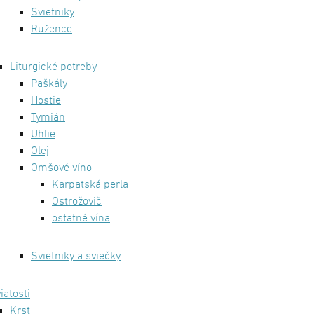
Svietniky
Ružence
Liturgické potreby
Paškály
Hostie
Tymián
Uhlie
Olej
Omšové víno
Karpatská perla
Ostrožovič
ostatné vína
Svietniky a sviečky
iatosti
Krst