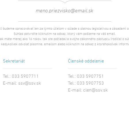
l) budeme spracovávať len za týmto účelom v súlade s platnou legislatívou a zásadami 
Súhlas potvrdíte kliknutím na odkaz, ktorý vám pošleme na váš email.
 ak máte menej ako 16 rokov, tak ste požiadal/a svojho zákonného zástupcu (rodiča) o s
 kedykoľvek odvolať písomne, emailom alebo kliknutím na odkaz z ktoréhokoľvek inform
Sekretariát
Členské oddelenie
Tel.: 033 5907711
Tel.: 033 5907751
E-mail:
ssv@ssv.sk
Tel.: 033 5907753
E-mail:
clen@ssv.sk