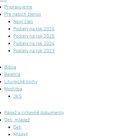
ihy
Pripravujeme
Pre našich členov
Nový člen
Podiely na rok 2026
Podiely na rok 2025
Podiely na rok 2024
Podiely na rok 2023
Biblia
Beletria
Liturgické knihy
Modlitba
JKS
Pápež a cirkevné dokumenty
Deti, mládež
Deti
Mládež