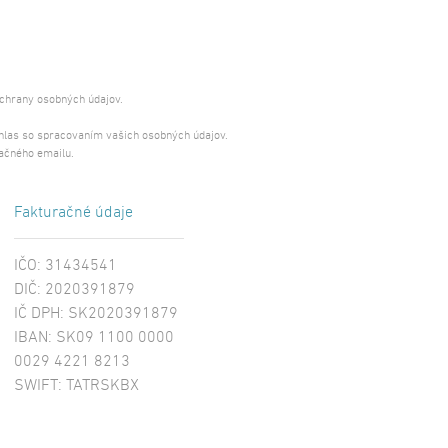
ochrany osobných údajov.
úhlas so spracovaním vašich osobných údajov.
ačného emailu.
Fakturačné údaje
IČO: 31434541
DIČ: 2020391879
IČ DPH: SK2020391879
IBAN: SK09 1100 0000
0029 4221 8213
SWIFT: TATRSKBX