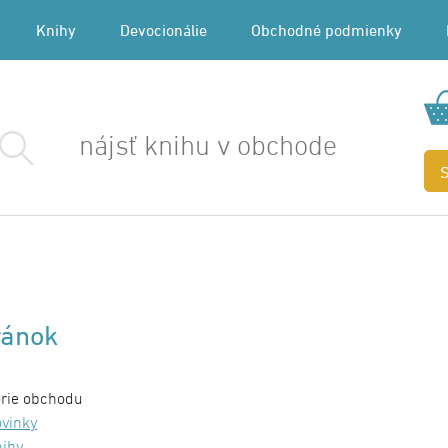
Knihy
Devocionálie
Obchodné podmienky
ránok
rie obchodu
vinky