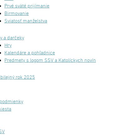
Prvé sväté prijímanie
Birmovanie
Sviatosť manželstva
y a darčeky
Hry
Kalendáre a pohľadnice
Predmety s logom SSV a Katolíckych novín
bilejný rok 2025
podmienky
iesta
SV