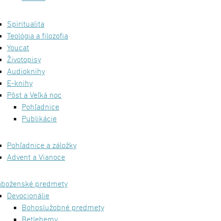
Spiritualita
Teológia a filozofia
Youcat
Životopisy
Audioknihy
E-knihy
Pôst a Veľká noc
Pohľadnice
Publikácie
Pohľadnice a záložky
Advent a Vianoce
áboženské predmety
Devocionálie
Bohoslužobné predmety
Betlehemy