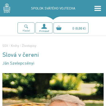
SPOLOK SVÄTÉHO VOJTECHA
0
(
0,00 €
)
Hľadať
Prihlásiť
SSV
/
Knihy
/
Životopisy
Slová v čereni
Ján Szelepcsényi