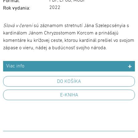
PDF, EPUB, MOBI
Formát:
2022
Rok vydania:
Slová v čereni
sú záznamom stretnutí Jána Szelepcsényia s
kardinálom Jánom Chryzostomom Korcom a prinášajú
komentáre ku krížovej ceste, ktorou kardinál prešiel vo svojom
zápase o vieru, nádej a budúcnosť svojho národa.
Viac info
DO KOŠÍKA
E-KNIHA