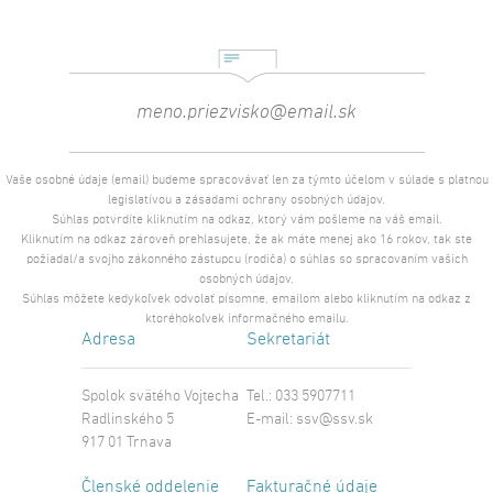
Vaše osobné údaje (email) budeme spracovávať len za týmto účelom v súlade s platnou
legislatívou a zásadami ochrany osobných údajov.
Súhlas potvrdíte kliknutím na odkaz, ktorý vám pošleme na váš email.
Kliknutím na odkaz zároveň prehlasujete, že ak máte menej ako 16 rokov, tak ste
požiadal/a svojho zákonného zástupcu (rodiča) o súhlas so spracovaním vašich
osobných údajov.
Súhlas môžete kedykoľvek odvolať písomne, emailom alebo kliknutím na odkaz z
ktoréhokoľvek informačného emailu.
Adresa
Sekretariát
Spolok svätého Vojtecha
Tel.: 033 5907711
Radlinského 5
E-mail:
ssv@ssv.sk
917 01 Trnava
Členské oddelenie
Fakturačné údaje