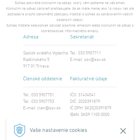
Súhlas potvrdíte kliknutím na odkaz, ktorý vám pošleme na váš email.
Kliknutím na odkaz zároveň prehlasujete, že ak máte menej ako 16 rokov, tak ste
požiadal/a svojho zákonného zástupcu (rodiča) o súhlas so spracovaním vašich
osobných údajov.
Súhlas môžete kedykoľvek odvolať písomne, emailom alebo kliknutím na odkaz z
ktoréhokoľvek informačného emailu.
Adresa
Sekretariát
Spolok svätého Vojtecha
Tel.: 033 5907711
Radlinského 5
E-mail:
ssv@ssv.sk
917 01 Trnava
Členské oddelenie
Fakturačné údaje
Tel.: 033 5907751
IČO: 31434541
Tel.: 033 5907753
DIČ: 2020391879
E-mail:
clen@ssv.sk
IČ DPH: SK2020391879
IBAN: SK09 1100 0000
0029 4221 8213
SWIFT: TATRSKBX
Vaše nastavenie cookies