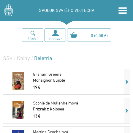
SPOLOK SVÄTÉHO VOJTECHA
0
(
0,00 €
)
Hľadať
Prihlásiť
Beletria
SSV
/
Knihy
/
Graham Greene
Monsignor Quijote
19 €
Sophie de Mullenheimová
Prízrak z Kolosea
13 €
Martina Grochálová