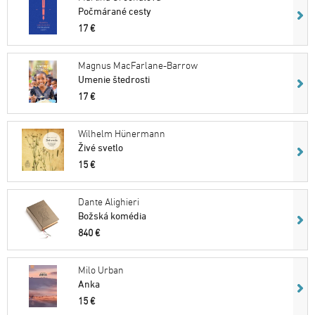
Počmárané cesty
17 €
Magnus MacFarlane-Barrow
Umenie štedrosti
17 €
Wilhelm Hünermann
Živé svetlo
15 €
Dante Alighieri
Božská komédia
840 €
Milo Urban
Anka
15 €