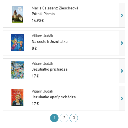
Maria Calasanz Ziescheová
Pútnik Pirmin
14,90 €
Viliam Judák
Na ceste k Jezuliatku
8 €
Viliam Judák
Jezuliatko prichádza
17 €
Viliam Judák
Jezuliatko opäť prichádza
17 €
1
2
3