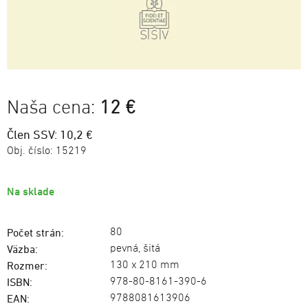
Naša cena:
12 €
Člen SSV: 10,2 €
Obj. číslo:
15219
Na sklade
80
Počet strán:
pevná, šitá
Väzba:
130 x 210 mm
Rozmer:
978-80-8161-390-6
ISBN:
9788081613906
EAN: