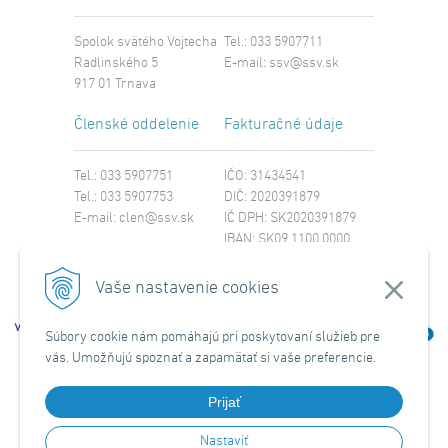
Spolok svätého Vojtecha
Tel.: 033 5907711
Radlinského 5
E-mail:
ssv@ssv.sk
917 01 Trnava
Členské oddelenie
Fakturačné údaje
Tel.: 033 5907751
IČO: 31434541
Tel.: 033 5907753
DIČ: 2020391879
E-mail:
clen@ssv.sk
IČ DPH: SK2020391879
IBAN: SK09 1100 0000
0029 4221 8213
SWIFT: TATRSKBX
Vaše nastavenie cookies
Súbory cookie nám pomáhajú pri poskytovaní služieb pre
vás. Umožňujú spoznať a zapamätať si vaše preferencie.
Prijať
Nastaviť