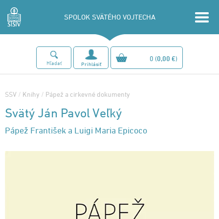
SPOLOK SVÄTÉHO VOJTECHA
0
(
0,00 €
)
Hľadať
Prihlásiť
SSV
/
Knihy
/
Pápež a cirkevné dokumenty
Svätý Ján Pavol Veľký
Pápež František a Luigi Maria Epicoco