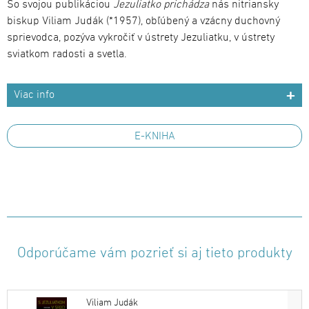
So svojou publikáciou
Jezuliatko prichádza
nás nitriansky
biskup Viliam Judák (*1957), obľúbený a vzácny duchovný
sprievodca, pozýva vykročiť v ústrety Jezuliatku, v ústrety
sviatkom radosti a svetla.
Viac info
E-KNIHA
Odporúčame vám pozrieť si aj tieto produkty
Viliam Judák