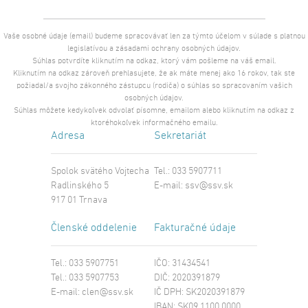
Vaše osobné údaje (email) budeme spracovávať len za týmto účelom v súlade s platnou
legislatívou a zásadami ochrany osobných údajov.
Súhlas potvrdíte kliknutím na odkaz, ktorý vám pošleme na váš email.
Kliknutím na odkaz zároveň prehlasujete, že ak máte menej ako 16 rokov, tak ste
požiadal/a svojho zákonného zástupcu (rodiča) o súhlas so spracovaním vašich
osobných údajov.
Súhlas môžete kedykoľvek odvolať písomne, emailom alebo kliknutím na odkaz z
ktoréhokoľvek informačného emailu.
Adresa
Sekretariát
Spolok svätého Vojtecha
Tel.: 033 5907711
Radlinského 5
E-mail:
ssv@ssv.sk
917 01 Trnava
Členské oddelenie
Fakturačné údaje
Tel.: 033 5907751
IČO: 31434541
Tel.: 033 5907753
DIČ: 2020391879
E-mail:
clen@ssv.sk
IČ DPH: SK2020391879
IBAN: SK09 1100 0000