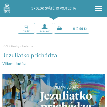
SPOLOK SVÄTÉHO VOJTECHA
0
(
0,00 €
)
Hľadať
Prihlásiť
SSV
/
Knihy
/
Beletria
Jezuliatko prichádza
Viliam Judák