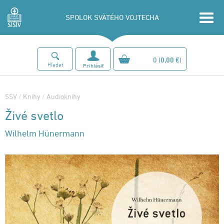
SPOLOK SVÄTÉHO VOJTECHA
0
(
0,00 €
)
Hľadať
Prihlásiť
SSV
/
Knihy
/
Audioknihy
Živé svetlo
Wilhelm Hünermann