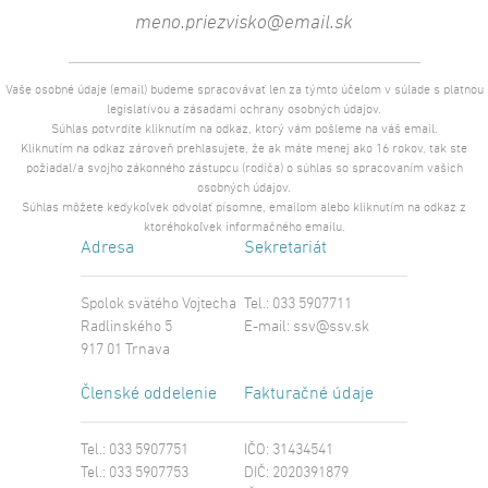
Vaše osobné údaje (email) budeme spracovávať len za týmto účelom v súlade s platnou
legislatívou a zásadami ochrany osobných údajov.
Súhlas potvrdíte kliknutím na odkaz, ktorý vám pošleme na váš email.
Kliknutím na odkaz zároveň prehlasujete, že ak máte menej ako 16 rokov, tak ste
požiadal/a svojho zákonného zástupcu (rodiča) o súhlas so spracovaním vašich
osobných údajov.
Súhlas môžete kedykoľvek odvolať písomne, emailom alebo kliknutím na odkaz z
ktoréhokoľvek informačného emailu.
Adresa
Sekretariát
Spolok svätého Vojtecha
Tel.: 033 5907711
Radlinského 5
E-mail:
ssv@ssv.sk
917 01 Trnava
Členské oddelenie
Fakturačné údaje
Tel.: 033 5907751
IČO: 31434541
Tel.: 033 5907753
DIČ: 2020391879