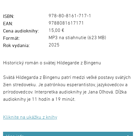
978-80-8161-717-1
ISBN:
9788081617171
EAN:
15,00 €
Cena audioknihy:
MP3 na stiahnutie (623 MB)
Formát:
2025
Rok vydania:
Historický román o svätej Hildegarde z Bingenu
Svätá Hildegarda z Bingenu patrí medzi veľké postavy svätých
žien stredoveku. Je patrónkou esperantistov, jazykovedcov a
prírodovedcov. Interpretka audioknihy je Jana Oľhová. Dĺžka
audioknihy je 11 hodín a 19 minút.
Kliknite na ukážku z knihy