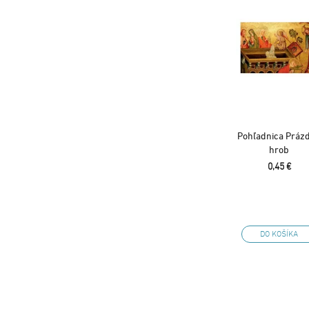
Pohľadnica Práz
hrob
0,45 €
DO KOŠÍKA