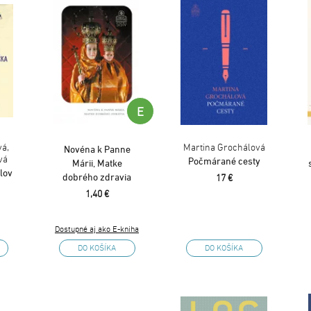
E
á,
Martina Grochálová
Novéna k Panne
vá
Počmárané cesty
Márii, Matke
lov
dobrého zdravia
17 €
1,40 €
Dostupné aj ako E-kniha
DO KOŠÍKA
DO KOŠÍKA