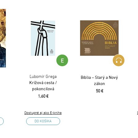
E
Ľubomír Grega
Biblia – Starý a Nový
Krížová cesta /
zákon
pokoncilová
50 €
1,60 €
Dostupné aj ako E-kniha
DO KOŠÍKA