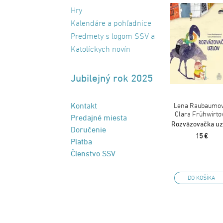
Hry
Kalendáre a pohľadnice
Predmety s logom SSV a
Katolíckych novín
Jubilejný rok 2025
Kontakt
Lena Raubaumov
Clara Frühwirto
Predajné miesta
Rozväzovačka uz
Doručenie
15 €
Platba
Členstvo SSV
DO KOŠÍKA