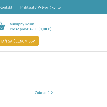
Kontakt
Prihlásiť
/
Vytvoriť konto
Nákupný košík
Počet položiek:
0
(
0,00 €
)
STAŇ SA ČLENOM SSV
Zobraziť