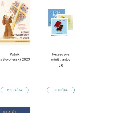
Pútnik
Pexeso pre
svätovojtešský 2023
miništrantov
3 €
PRIHLÁŠKA
DO KOŠÍKA