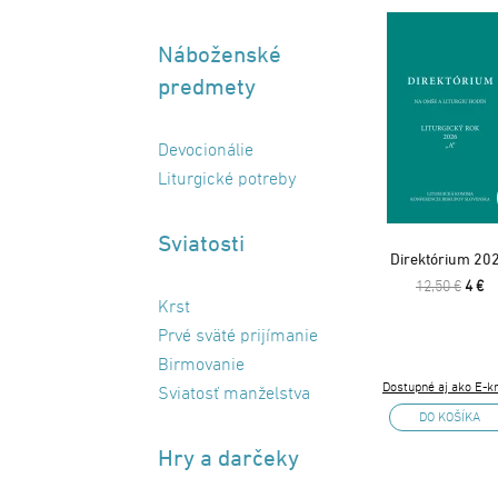
Náboženské
predmety
Devocionálie
Liturgické potreby
Sviatosti
Direktórium 20
12,50 €
4 €
Krst
Prvé sväté prijímanie
Birmovanie
Dostupné aj ako E-k
Sviatosť manželstva
DO KOŠÍKA
Hry a darčeky