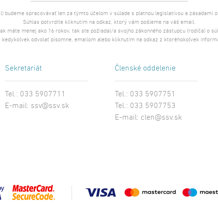
l) budeme spracovávať len za týmto účelom v súlade s platnou legislatívou a zásadami 
Súhlas potvrdíte kliknutím na odkaz, ktorý vám pošleme na váš email.
 ak máte menej ako 16 rokov, tak ste požiadal/a svojho zákonného zástupcu (rodiča) o s
 kedykoľvek odvolať písomne, emailom alebo kliknutím na odkaz z ktoréhokoľvek inform
Sekretariát
Členské oddelenie
Tel.: 033 5907711
Tel.: 033 5907751
E-mail:
ssv@ssv.sk
Tel.: 033 5907753
E-mail:
clen@ssv.sk