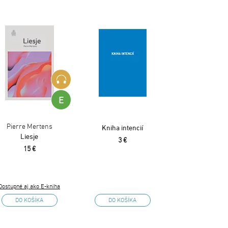
E
Pierre Mertens
Kniha intencií
Liesje
3 €
15 €
Dostupné aj ako E-kniha
DO KOŠÍKA
DO KOŠÍKA