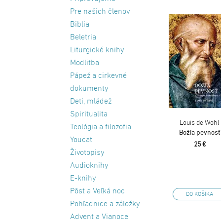
Pre našich členov
Biblia
Beletria
Liturgické knihy
Modlitba
Pápež a cirkevné
dokumenty
Deti, mládež
Spiritualita
Louis de Wohl
Teológia a filozofia
Božia pevnosť
Youcat
25 €
Životopisy
Audioknihy
E-knihy
Pôst a Veľká noc
DO KOŠÍKA
Pohľadnice a záložky
Advent a Vianoce