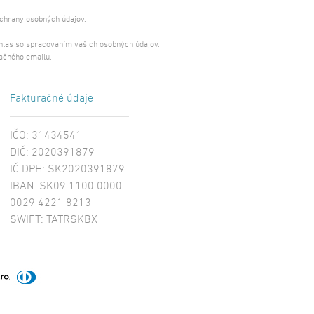
ochrany osobných údajov.
úhlas so spracovaním vašich osobných údajov.
ačného emailu.
Fakturačné údaje
IČO: 31434541
DIČ: 2020391879
IČ DPH: SK2020391879
IBAN: SK09 1100 0000
0029 4221 8213
SWIFT: TATRSKBX