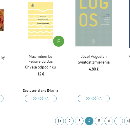
E
Maximilien Le
Józef Augustyn
dny
Fébure du Bus
Sviatosť zmierenia
Chvála odpočinku
4,80 €
12 €
Dostupné aj ako E-kniha
DO KOŠÍKA
DO KOŠÍKA
|<
2
3
4
5
6
…
>|