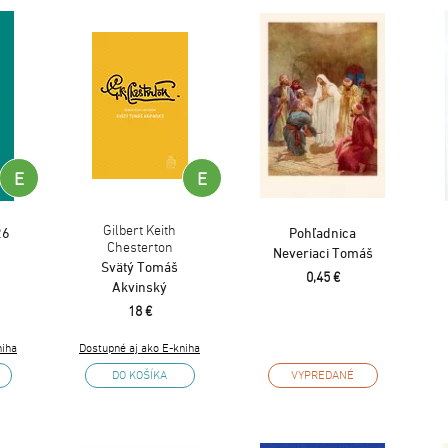
E
E
Gilbert Keith
26
Pohľadnica
Chesterton
Neveriaci Tomáš
Svätý Tomáš
0,45 €
Akvinský
18 €
niha
Dostupné aj ako E-kniha
DO KOŠÍKA
VYPREDANÉ