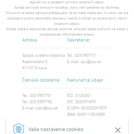
legislatívou a zásadami ochrany osobných údajov.
Súhlas potvrdíte kliknutím na odkaz, ktorý vám pošleme na váš email.
Kliknutím na odkaz zároveň prehlasujete, že ak máte menej ako 16 rokov, tak ste
požiadal/a svojho zákonného zástupcu (rodiča) o súhlas so spracovaním vašich
osobných údajov.
Súhlas môžete kedykoľvek odvolať písomne, emailom alebo kliknutím na odkaz z
ktoréhokoľvek informačného emailu.
Adresa
Sekretariát
Spolok svätého Vojtecha
Tel.: 033 5907711
Radlinského 5
E-mail:
ssv@ssv.sk
917 01 Trnava
Členské oddelenie
Fakturačné údaje
Tel.: 033 5907751
IČO: 31434541
Tel.: 033 5907753
DIČ: 2020391879
E-mail:
clen@ssv.sk
IČ DPH: SK2020391879
IBAN: SK09 1100 0000
0029 4221 8213
SWIFT: TATRSKBX
Vaše nastavenie cookies