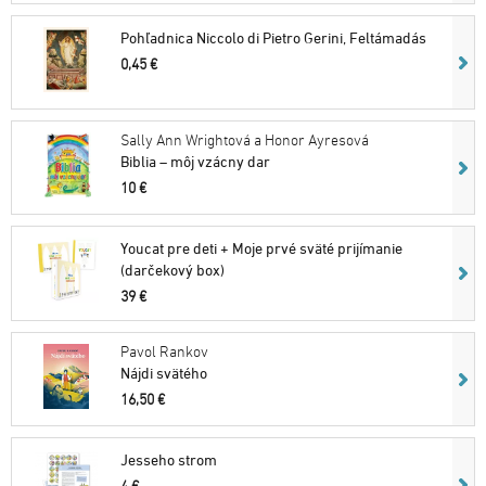
Pohľadnica Niccolo di Pietro Gerini, Feltámadás
0,45 €
Sally Ann Wrightová a Honor Ayresová
Biblia – môj vzácny dar
10 €
Youcat pre deti + Moje prvé sväté prijímanie
(darčekový box)
39 €
Pavol Rankov
Nájdi svätého
16,50 €
Jesseho strom