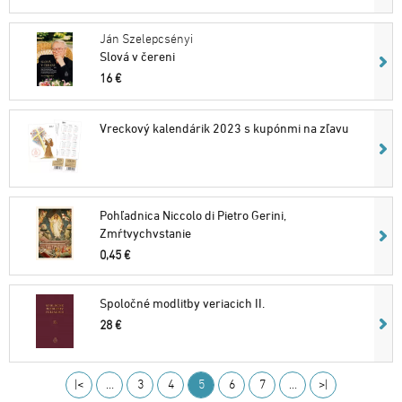
Ján Szelepcsényi
Slová v čereni
16 €
Vreckový kalendárik 2023 s kupónmi na zľavu
Pohľadnica Niccolo di Pietro Gerini,
Zmŕtvychvstanie
0,45 €
Spoločné modlitby veriacich II.
28 €
|<
…
3
4
5
6
7
…
>|