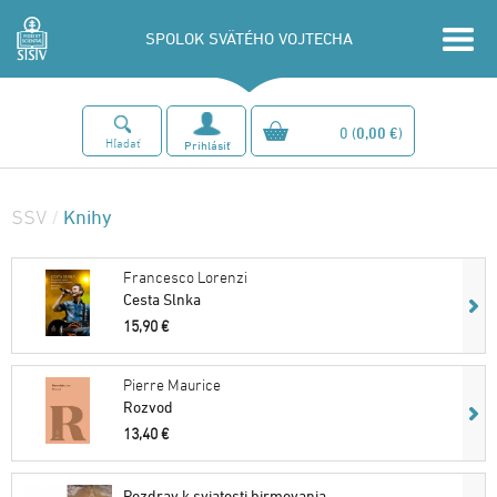
SPOLOK SVÄTÉHO VOJTECHA
0
(
0,00 €
)
Hľadať
Prihlásiť
Knihy
SSV
/
Francesco Lorenzi
Cesta Slnka
15,90 €
Pierre Maurice
Rozvod
13,40 €
Pozdrav k sviatosti birmovania