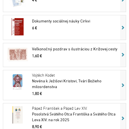
4 €
Dokumenty sociálnej náuky Cirkvi
6 €
Veľkonočný pozdrav s ilustráciou z Krížovej cesty
1,60 €
Vojtěch Kodet
Novéna k Ježišovi Kristovi, Tvári Božieho
milosrdenstva
1,80 €
Pápež František a Pápež Lev XIV.
Posolstvá Svätého Otca Františka a Svätého Otca
Leva XIV. na rok 2025
8,90 €