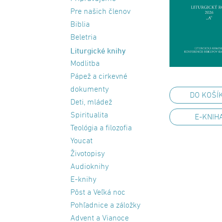
Pre našich členov
Biblia
Beletria
Liturgické knihy
Modlitba
Pápež a cirkevné
dokumenty
DO KOŠÍ
Deti, mládež
Spiritualita
E-KNIH
Teológia a filozofia
Youcat
Životopisy
Audioknihy
E-knihy
Pôst a Veľká noc
Pohľadnice a záložky
Advent a Vianoce