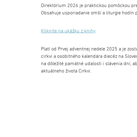
Direktórium 2026 je praktickou pomôckou pre 
Obsahuje usporiadanie omší a liturgie hodín p
Kliknite na ukážku z knihy
Platí od Prvej adventnej nedele 2025 a je zo
cirkvi a osobitného kalendára diecéz na Slo
na dôležité pamätné udalosti i slávenia dní, ab
aktuálneho života Cirkvi.