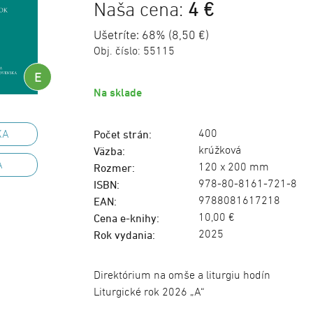
Naša cena:
4 €
Ušetríte: 68% (8,50 €)
Obj. číslo:
55115
E
Na sklade
400
KA
Počet strán:
krúžková
Väzba:
A
120 x 200 mm
Rozmer:
978-80-8161-721-8
ISBN:
9788081617218
EAN:
10,00 €
Cena e-knihy:
2025
Rok vydania:
Direktórium na omše a liturgiu hodín
Liturgické rok 2026 „A“