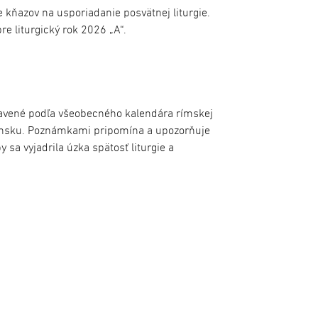
kňazov na usporiadanie posvätnej liturgie.
re liturgický rok 2026 „A“.
stavené podľa všeobecného kalendára rímskej
vensku. Poznámkami pripomína a upozorňuje
y sa vyjadrila úzka spätosť liturgie a