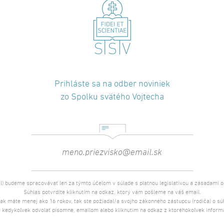
Prihláste sa na odber noviniek
zo Spolku svätého Vojtecha
l) budeme spracovávať len za týmto účelom v súlade s platnou legislatívou a zásadami 
Súhlas potvrdíte kliknutím na odkaz, ktorý vám pošleme na váš email.
 ak máte menej ako 16 rokov, tak ste požiadal/a svojho zákonného zástupcu (rodiča) o s
 kedykoľvek odvolať písomne, emailom alebo kliknutím na odkaz z ktoréhokoľvek inform