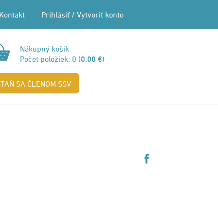
Kontakt
Prihlásiť
/
Vytvoriť konto
Nákupný košík
Počet položiek:
0
(
0,00 €
)
STAŇ SA ČLENOM SSV