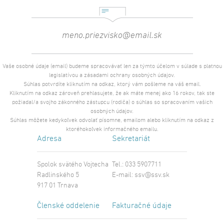
Vaše osobné údaje (email) budeme spracovávať len za týmto účelom v súlade s platnou
legislatívou a zásadami ochrany osobných údajov.
Súhlas potvrdíte kliknutím na odkaz, ktorý vám pošleme na váš email.
Kliknutím na odkaz zároveň prehlasujete, že ak máte menej ako 16 rokov, tak ste
požiadal/a svojho zákonného zástupcu (rodiča) o súhlas so spracovaním vašich
osobných údajov.
Súhlas môžete kedykoľvek odvolať písomne, emailom alebo kliknutím na odkaz z
ktoréhokoľvek informačného emailu.
Adresa
Sekretariát
Spolok svätého Vojtecha
Tel.: 033 5907711
Radlinského 5
E-mail:
ssv@ssv.sk
917 01 Trnava
Členské oddelenie
Fakturačné údaje