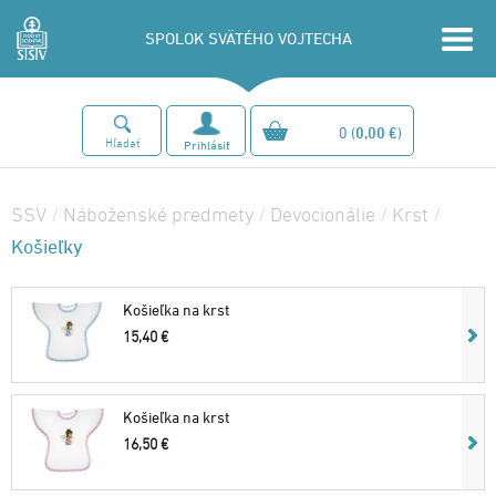
SPOLOK SVÄTÉHO VOJTECHA
0
(
0,00 €
)
Hľadať
Prihlásiť
SSV
/
Náboženské predmety
/
Devocionálie
/
Krst
/
Košieľky
Košieľka na krst
15,40 €
Košieľka na krst
16,50 €