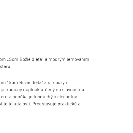
isom „Som Božie dieťa“ a modrým lemovaním,
steru.
som "Som Božie dieťa" a s modrým
je tradičný doplnok určený na slávnostnú
esteru a ponúka jednoduchý a elegantný
ť tejto udalosti. Predstavuje praktickú a