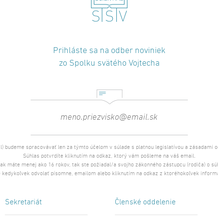
Prihláste sa na odber noviniek
zo Spolku svätého Vojtecha
l) budeme spracovávať len za týmto účelom v súlade s platnou legislatívou a zásadami 
Súhlas potvrdíte kliknutím na odkaz, ktorý vám pošleme na váš email.
 ak máte menej ako 16 rokov, tak ste požiadal/a svojho zákonného zástupcu (rodiča) o s
 kedykoľvek odvolať písomne, emailom alebo kliknutím na odkaz z ktoréhokoľvek inform
Sekretariát
Členské oddelenie