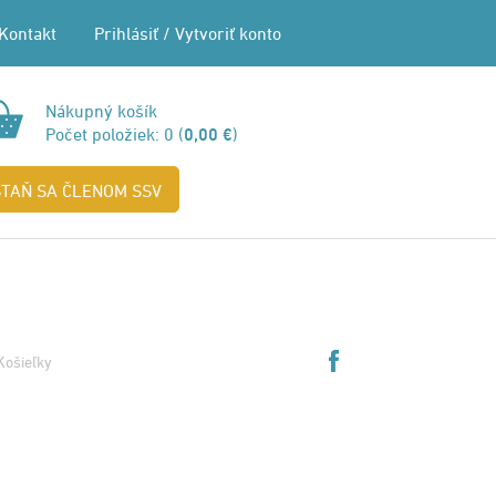
Kontakt
Prihlásiť
/
Vytvoriť konto
Nákupný košík
Počet položiek:
0
(
0,00 €
)
STAŇ SA ČLENOM SSV
Košieľky