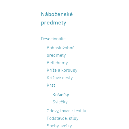
Náboženské
predmety
Devocionálie
Bohoslužobné
predmety
Betlehemy
Kríže a korpusy
Krížové cesty
Krst
Košieľky
Sviečky
Odevy, tovar z textilu
Podstavce, stĺpy
Sochy, sošky