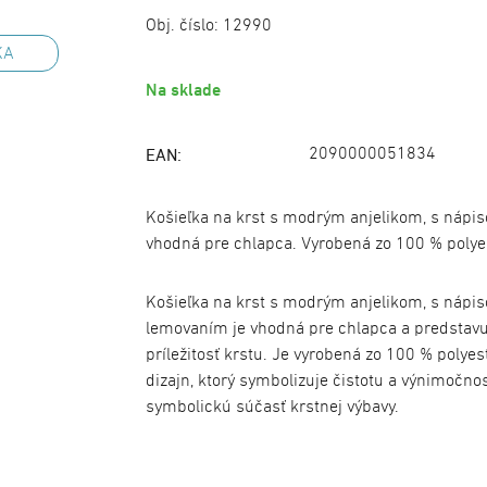
Obj. číslo:
12990
KA
Na sklade
2090000051834
EAN:
Košieľka na krst s modrým anjelikom, s náp
vhodná pre chlapca. Vyrobená zo 100 % polye
Košieľka na krst s modrým anjelikom, s nápi
lemovaním je vhodná pre chlapca a predstavu
príležitosť krstu. Je vyrobená zo 100 % poly
dizajn, ktorý symbolizuje čistotu a výnimočnos
symbolickú súčasť krstnej výbavy.