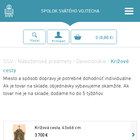
SPOLOK SVÄTÉHO VOJTECHA
0
(
0,00 €
)
Hľadať
Prihlásiť
Krížové
SSV
/
Náboženské predmety
/
Devocionálie
/
cesty
Miesto a spôsob dopravy je potrebné dohodnúť individuálne.
Ak je tovar na sklade, objednávky vybavujeme okamžite. Ak
tovar nie je na sklade, dodáme ho do 5 týždňov.
Krížová cesta, 43x66 cm
3 700 €