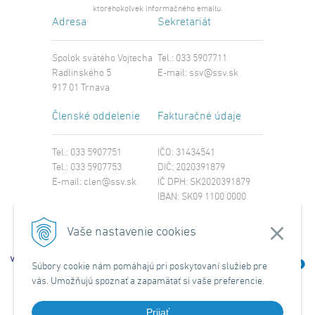
ktoréhokoľvek informačného emailu.
Adresa
Sekretariát
Spolok svätého Vojtecha
Tel.: 033 5907711
Radlinského 5
E-mail:
ssv@ssv.sk
917 01 Trnava
Členské oddelenie
Fakturačné údaje
Tel.: 033 5907751
IČO: 31434541
Tel.: 033 5907753
DIČ: 2020391879
E-mail:
clen@ssv.sk
IČ DPH: SK2020391879
IBAN: SK09 1100 0000
0029 4221 8213
SWIFT: TATRSKBX
Vaše nastavenie cookies
Súbory cookie nám pomáhajú pri poskytovaní služieb pre
vás. Umožňujú spoznať a zapamätať si vaše preferencie.
Prijať