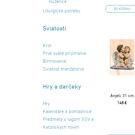
Ružence
DO KOŠÍKA
Liturgické potreby
Sviatosti
Krst
Prvé sväté prijímanie
Birmovanie
Sviatosť manželstva
Hry a darčeky
Anjeli, 31 cm
148 €
Hry
Kalendáre a pohľadnice
Predmety s logom SSV a
Katolíckych novín