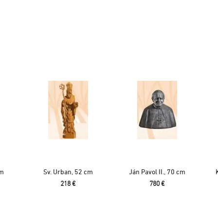
cm
Sv. Urban, 52 cm
Ján Pavol II., 70 cm
218 €
780 €