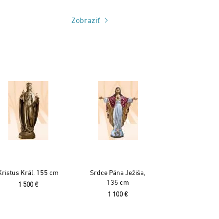
Zobraziť
Kristus Kráľ, 155 cm
Srdce Pána Ježiša,
135 cm
1 500 €
1 100 €