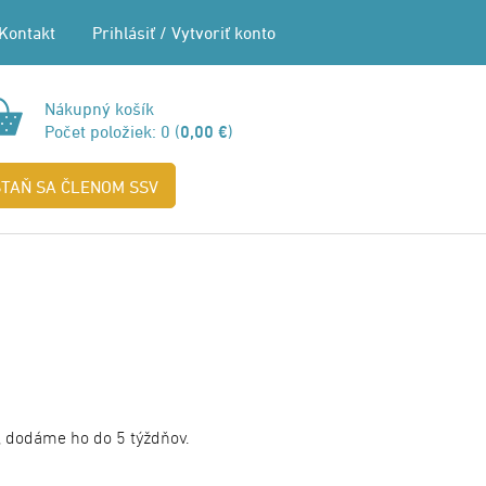
Kontakt
Prihlásiť
/
Vytvoriť konto
Nákupný košík
Počet položiek:
0
(
0,00 €
)
STAŇ SA ČLENOM SSV
de, dodáme ho do 5 týždňov.