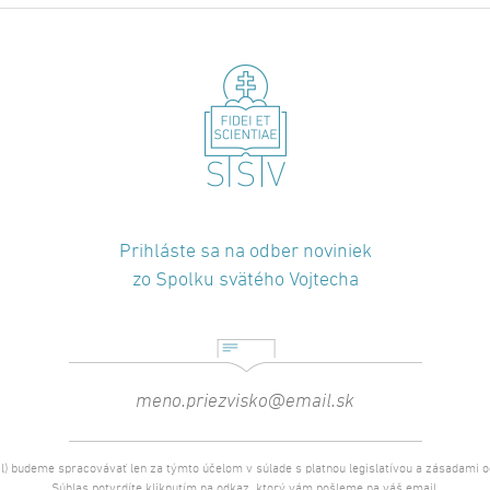
Prihláste sa na odber noviniek
zo Spolku svätého Vojtecha
l) budeme spracovávať len za týmto účelom v súlade s platnou legislatívou a zásadami 
Súhlas potvrdíte kliknutím na odkaz, ktorý vám pošleme na váš email.