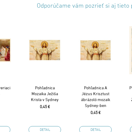
Odporúčame vám pozrieť si aj tieto
eriaci
Pohľadnica
Pohľadnica A
P
š
Mozaika Ježiša
Jézus Krisztust
Krista v Sydney
ábrázoló mozaik
Sydney-ben
0,45 €
0,45 €
DETAIL
DETAIL