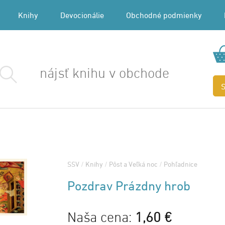
Knihy
Devocionálie
Obchodné podmienky
SSV
/
Knihy
/
Pôst a Veľká noc
/
Pohľadnice
Pozdrav Prázdny hrob
Naša cena:
1,60 €