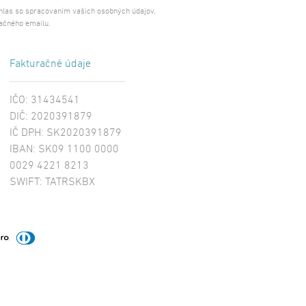
úhlas so spracovaním vašich osobných údajov.
ačného emailu.
Fakturačné údaje
IČO: 31434541
DIČ: 2020391879
IČ DPH: SK2020391879
IBAN: SK09 1100 0000
0029 4221 8213
SWIFT: TATRSKBX