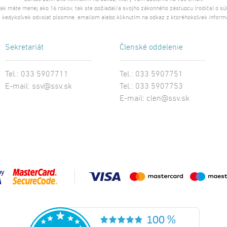
 ak máte menej ako 16 rokov, tak ste požiadal/a svojho zákonného zástupcu (rodiča) o s
 kedykoľvek odvolať písomne, emailom alebo kliknutím na odkaz z ktoréhokoľvek inform
Sekretariát
Členské oddelenie
Tel.: 033 5907711
Tel.: 033 5907751
E-mail:
ssv@ssv.sk
Tel.: 033 5907753
E-mail:
clen@ssv.sk