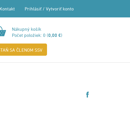
Kontakt
Prihlásiť
/
Vytvoriť konto
Nákupný košík
Počet položiek:
0
(
0,00 €
)
STAŇ SA ČLENOM SSV