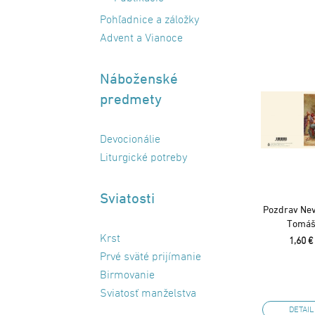
Pohľadnice a záložky
Advent a Vianoce
Náboženské
predmety
Devocionálie
Liturgické potreby
Sviatosti
Pozdrav Nev
Tomá
Krst
1,60 €
Prvé sväté prijímanie
Birmovanie
Sviatosť manželstva
DETAIL