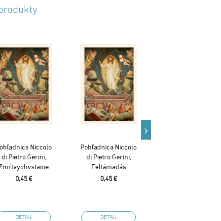
 produkty
ohľadnica Niccolo
Pohľadnica Niccolo
Pohľadnica
di Pietro Gerini,
di Pietro Gerini,
Neveriaci Tomáš
Zmŕtvychvstanie
Feltámadás
0,45 €
0,45 €
0,45 €
DETAIL
DETAIL
DETAIL