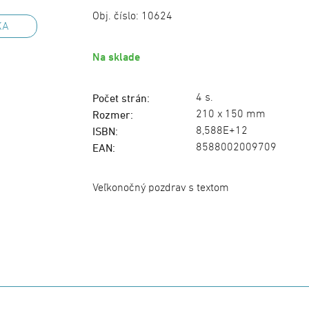
Obj. číslo:
10624
KA
Na sklade
4 s.
Počet strán:
210 x 150 mm
Rozmer:
8,588E+12
ISBN:
8588002009709
EAN:
Veľkonočný pozdrav s textom