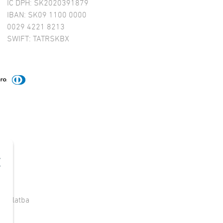
IČ DPH: SK2020391879
IBAN: SK09 1100 0000
0029 4221 8213
SWIFT: TATRSKBX
e
|
Platba