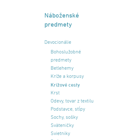
Náboženské
predmety
Devocionálie
Bohoslužobné
predmety
Betlehemy
Kríže a korpusy
Krížové cesty
Krst
Odevy, tovar z textilu
Podstavce, stĺpy
Sochy, sošky
Sväteničky
Svietniky