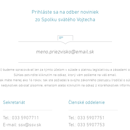
Prihláste sa na odber noviniek
zo Spolku svätého Vojtecha
l) budeme spracovávať len za týmto účelom v súlade s platnou legislatívou a zásadami 
Súhlas potvrdíte kliknutím na odkaz, ktorý vám pošleme na váš email.
 ak máte menej ako 16 rokov, tak ste požiadal/a svojho zákonného zástupcu (rodiča) o s
 kedykoľvek odvolať písomne, emailom alebo kliknutím na odkaz z ktoréhokoľvek inform
Sekretariát
Členské oddelenie
Tel.: 033 5907711
Tel.: 033 5907751
E-mail:
ssv@ssv.sk
Tel.: 033 5907753