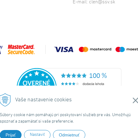
E-mail:
clen@ssv.sk
Vaše nastavenie cookies
Súbory cookie nám pomáhajú pri poskytovaní služieb pre vás. Umožňujú
spoznať a zapamätať si vaše preferencie.
ránky
|
Domov
|
Obchodné podmienky
|
O nás
|
Kontakt
|
Doručeni
Nastaviť
Prijať
Odmietnuť
© 2026 Spolok svätého Vojtecha