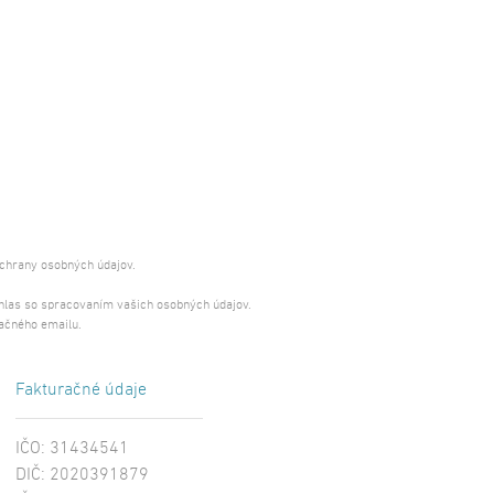
ochrany osobných údajov.
úhlas so spracovaním vašich osobných údajov.
ačného emailu.
Fakturačné údaje
IČO: 31434541
DIČ: 2020391879