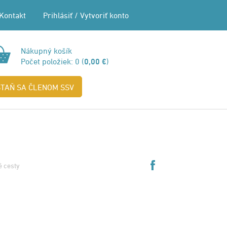
Kontakt
Prihlásiť
/
Vytvoriť konto
Nákupný košík
Počet položiek:
0
(
0,00 €
)
STAŇ SA ČLENOM SSV
é cesty