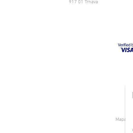
917 01 Trnava
Mapa st