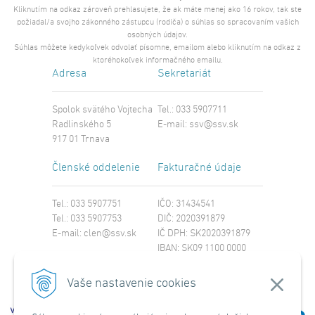
Kliknutím na odkaz zároveň prehlasujete, že ak máte menej ako 16 rokov, tak ste
požiadal/a svojho zákonného zástupcu (rodiča) o súhlas so spracovaním vašich
osobných údajov.
Súhlas môžete kedykoľvek odvolať písomne, emailom alebo kliknutím na odkaz z
ktoréhokoľvek informačného emailu.
Adresa
Sekretariát
Spolok svätého Vojtecha
Tel.: 033 5907711
Radlinského 5
E-mail:
ssv@ssv.sk
917 01 Trnava
Členské oddelenie
Fakturačné údaje
Tel.: 033 5907751
IČO: 31434541
Tel.: 033 5907753
DIČ: 2020391879
E-mail:
clen@ssv.sk
IČ DPH: SK2020391879
IBAN: SK09 1100 0000
0029 4221 8213
SWIFT: TATRSKBX
Vaše nastavenie cookies