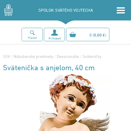
SPOLOK SVÄTÉHO VOJTECHA
0
(
0,00 €
)
Hľadať
Prihlásiť
SSV
/
Náboženské predmety
/
Devocionálie
/
Sväteničky
Svätenička s anjelom, 40 cm