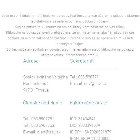
Vaše osobné údaje (email) budeme spracovávať len za týmto účelom v súlade s platnou
legislatívou a zásadami ochrany osobných údajov.
Súhlas potvrdíte kliknutím na odkaz, ktorý vám pošleme na váš email.
Kliknutím na odkaz zároveň prehlasujete, že ak máte menej ako 16 rokov, tak ste
požiadal/a svojho zákonného zástupcu (rodiča) o súhlas so spracovaním vašich
osobných údajov.
Súhlas môžete kedykoľvek odvolať písomne, emailom alebo kliknutím na odkaz z
ktoréhokoľvek informačného emailu.
Adresa
Sekretariát
Spolok svätého Vojtecha
Tel.: 033 5907711
Radlinského 5
E-mail:
ssv@ssv.sk
917 01 Trnava
Členské oddelenie
Fakturačné údaje
Tel.: 033 5907751
IČO: 31434541
Tel.: 033 5907753
DIČ: 2020391879
E-mail:
clen@ssv.sk
IČ DPH: SK2020391879
IBAN: SK09 1100 0000