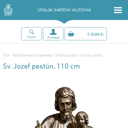
SPOLOK SVÄTÉHO VOJTECHA
0
(
0,00 €
)
Hľadať
Prihlásiť
SSV
/
Náboženské predmety
/
Devocionálie
/
Sochy, sošky
Sv. Jozef pestún, 110 cm