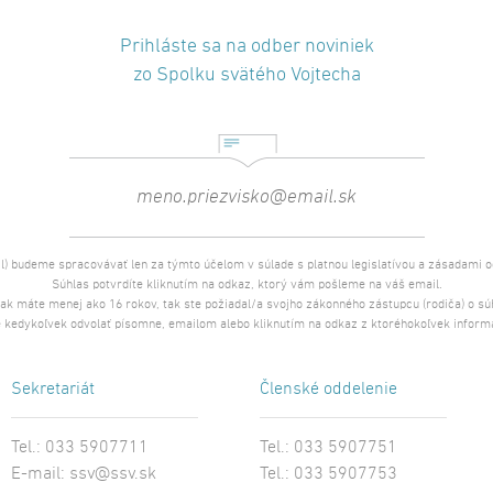
Prihláste sa na odber noviniek
zo Spolku svätého Vojtecha
l) budeme spracovávať len za týmto účelom v súlade s platnou legislatívou a zásadami 
Súhlas potvrdíte kliknutím na odkaz, ktorý vám pošleme na váš email.
 ak máte menej ako 16 rokov, tak ste požiadal/a svojho zákonného zástupcu (rodiča) o s
 kedykoľvek odvolať písomne, emailom alebo kliknutím na odkaz z ktoréhokoľvek inform
Sekretariát
Členské oddelenie
Tel.: 033 5907711
Tel.: 033 5907751
E-mail:
ssv@ssv.sk
Tel.: 033 5907753