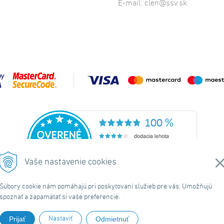
E-mail:
clen@ssv.sk
Vaše nastavenie cookies
Súbory cookie nám pomáhajú pri poskytovaní služieb pre vás. Umožňujú
spoznať a zapamätať si vaše preferencie.
ránky
|
Domov
|
Obchodné podmienky
|
O nás
|
Kontakt
|
Doručeni
Nastaviť
Prijať
Odmietnuť
© 2026 Spolok svätého Vojtecha