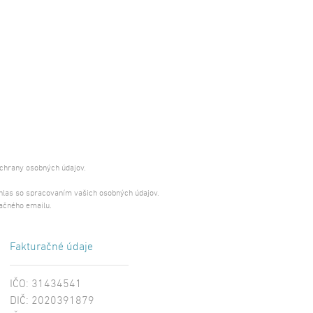
ochrany osobných údajov.
úhlas so spracovaním vašich osobných údajov.
ačného emailu.
Fakturačné údaje
IČO: 31434541
DIČ: 2020391879