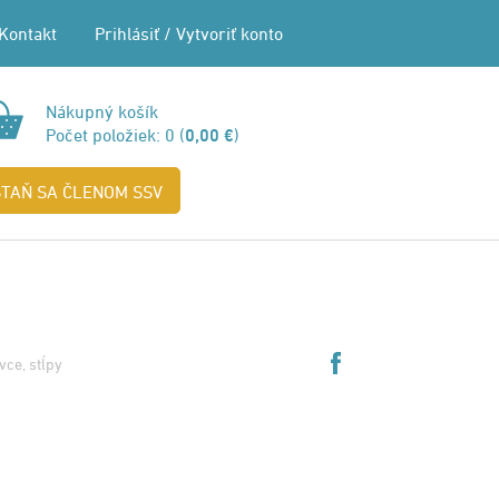
Kontakt
Prihlásiť
/
Vytvoriť konto
Nákupný košík
Počet položiek:
0
(
0,00 €
)
STAŇ SA ČLENOM SSV
vce, stĺpy