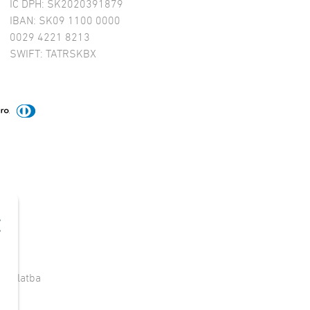
IČ DPH: SK2020391879
IBAN: SK09 1100 0000
0029 4221 8213
SWIFT: TATRSKBX
e
|
Platba