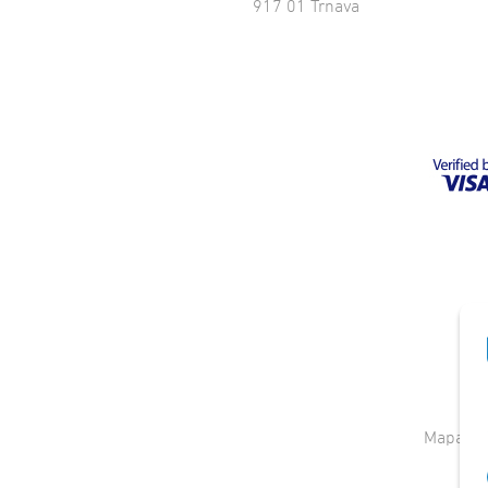
917 01 Trnava
Mapa st