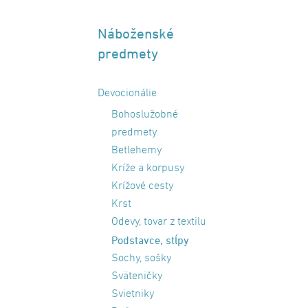
Náboženské
predmety
Devocionálie
Bohoslužobné
predmety
Betlehemy
Kríže a korpusy
Krížové cesty
Krst
Odevy, tovar z textilu
Podstavce, stĺpy
Sochy, sošky
Sväteničky
Svietniky