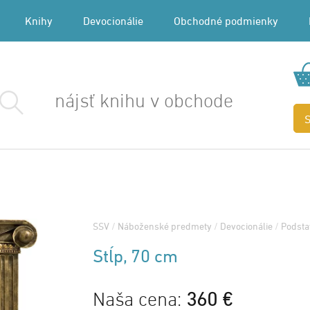
Knihy
Devocionálie
Obchodné podmienky
SSV
/
Náboženské predmety
/
Devocionálie
/
Podsta
Stĺp, 70 cm
Naša cena:
360 €