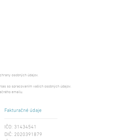
ochrany osobných údajov.
úhlas so spracovaním vašich osobných údajov.
ačného emailu.
Fakturačné údaje
IČO: 31434541
DIČ: 2020391879