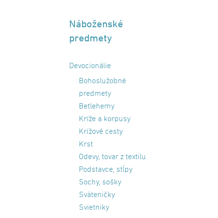
Náboženské
predmety
Devocionálie
Bohoslužobné
predmety
Betlehemy
Kríže a korpusy
Krížové cesty
Krst
Odevy, tovar z textilu
Podstavce, stĺpy
Sochy, sošky
Sväteničky
Svietniky