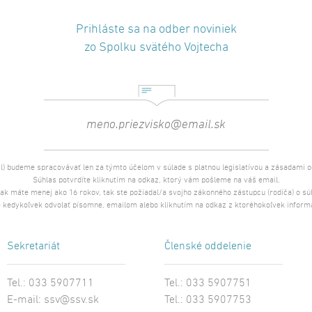
Prihláste sa na odber noviniek
zo Spolku svätého Vojtecha
l) budeme spracovávať len za týmto účelom v súlade s platnou legislatívou a zásadami 
Súhlas potvrdíte kliknutím na odkaz, ktorý vám pošleme na váš email.
 ak máte menej ako 16 rokov, tak ste požiadal/a svojho zákonného zástupcu (rodiča) o s
 kedykoľvek odvolať písomne, emailom alebo kliknutím na odkaz z ktoréhokoľvek inform
Sekretariát
Členské oddelenie
Tel.: 033 5907711
Tel.: 033 5907751
E-mail:
ssv@ssv.sk
Tel.: 033 5907753