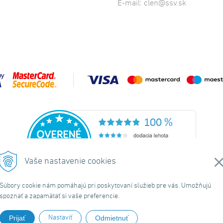
E-mail:
clen@ssv.sk
Vaše nastavenie cookies
Súbory cookie nám pomáhajú pri poskytovaní služieb pre vás. Umožňujú
spoznať a zapamätať si vaše preferencie.
ránky
|
Domov
|
Obchodné podmienky
|
O nás
|
Kontakt
|
Doručeni
Nastaviť
Prijať
Odmietnuť
© 2026 Spolok svätého Vojtecha