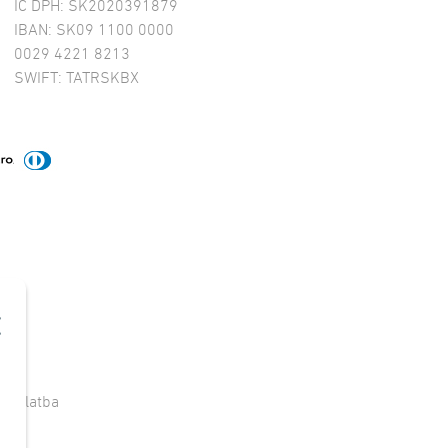
IČ DPH: SK2020391879
IBAN: SK09 1100 0000
0029 4221 8213
SWIFT: TATRSKBX
e
|
Platba