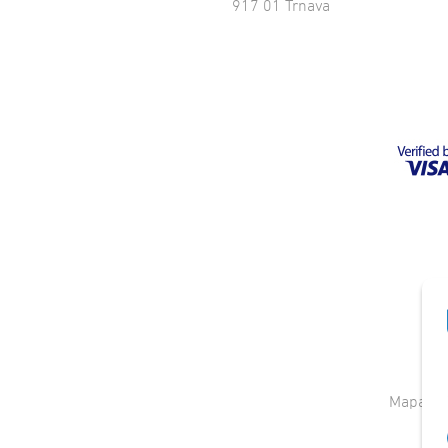
917 01 Trnava
Mapa st