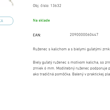
Obj. číslo:
13632
Na sklade
KA
2090000060447
EAN:
Ruženec s kalichom a s bielymi guľatými zrn
Biely guľatý ruženec s motívom kalicha, so z
zrniek 6 mm. Modlitebný ruženec podporuje p
ako tradičná pomôčka. Balený v praktickej pla