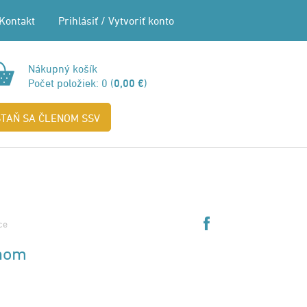
Kontakt
Prihlásiť
/
Vytvoriť konto
Nákupný košík
Počet položiek:
0
(
0,00 €
)
STAŇ SA ČLENOM SSV
ce
chom