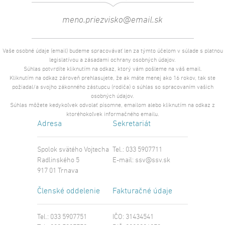
Vaše osobné údaje (email) budeme spracovávať len za týmto účelom v súlade s platnou
legislatívou a zásadami ochrany osobných údajov.
Súhlas potvrdíte kliknutím na odkaz, ktorý vám pošleme na váš email.
Kliknutím na odkaz zároveň prehlasujete, že ak máte menej ako 16 rokov, tak ste
požiadal/a svojho zákonného zástupcu (rodiča) o súhlas so spracovaním vašich
osobných údajov.
Súhlas môžete kedykoľvek odvolať písomne, emailom alebo kliknutím na odkaz z
ktoréhokoľvek informačného emailu.
Adresa
Sekretariát
Spolok svätého Vojtecha
Tel.: 033 5907711
Radlinského 5
E-mail:
ssv@ssv.sk
917 01 Trnava
Členské oddelenie
Fakturačné údaje
Tel.: 033 5907751
IČO: 31434541