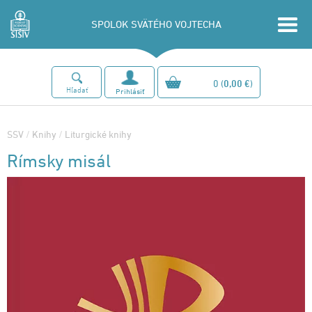
SPOLOK SVÄTÉHO VOJTECHA
0
(
0,00 €
)
Hľadať
Prihlásiť
SSV
/
Knihy
/
Liturgické knihy
Rímsky misál