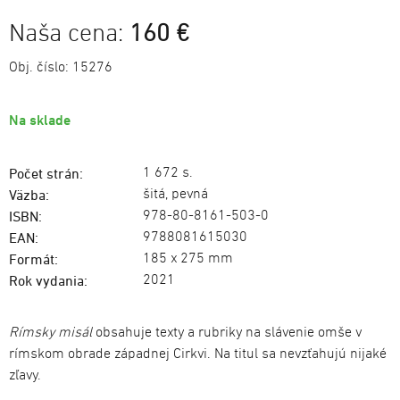
Naša cena:
160 €
Obj. číslo:
15276
Na sklade
1 672 s.
Počet strán:
šitá, pevná
Väzba:
978-80-8161-503-0
ISBN:
9788081615030
EAN:
185 x 275 mm
Formát:
2021
Rok vydania:
Rímsky misál
obsahuje texty a rubriky na slávenie omše v
rímskom obrade západnej Cirkvi. Na titul sa nevzťahujú nijaké
zľavy.