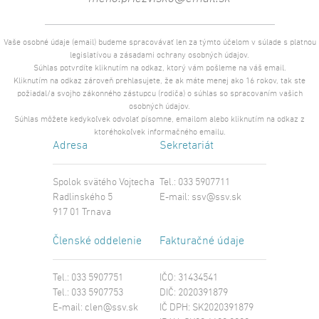
Vaše osobné údaje (email) budeme spracovávať len za týmto účelom v súlade s platnou
legislatívou a zásadami ochrany osobných údajov.
Súhlas potvrdíte kliknutím na odkaz, ktorý vám pošleme na váš email.
Kliknutím na odkaz zároveň prehlasujete, že ak máte menej ako 16 rokov, tak ste
požiadal/a svojho zákonného zástupcu (rodiča) o súhlas so spracovaním vašich
osobných údajov.
Súhlas môžete kedykoľvek odvolať písomne, emailom alebo kliknutím na odkaz z
ktoréhokoľvek informačného emailu.
Adresa
Sekretariát
Spolok svätého Vojtecha
Tel.: 033 5907711
Radlinského 5
E-mail:
ssv@ssv.sk
917 01 Trnava
Členské oddelenie
Fakturačné údaje
Tel.: 033 5907751
IČO: 31434541
Tel.: 033 5907753
DIČ: 2020391879
E-mail:
clen@ssv.sk
IČ DPH: SK2020391879