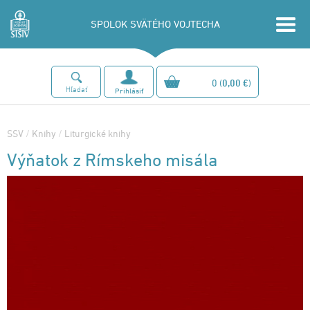
SPOLOK SVÄTÉHO VOJTECHA
0
(
0,00 €
)
Hľadať
Prihlásiť
SSV
/
Knihy
/
Liturgické knihy
Výňatok z Rímskeho misála