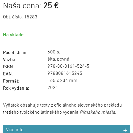
Naša cena:
25 €
Obj. číslo:
15283
Na sklade
600 s.
Počet strán:
šitá, pevná
Väzba:
978-80-8161-524-5
ISBN:
9788081615245
EAN:
165 x 234 mm
Formát:
2021
Rok vydania:
Výňatok obsahuje texty z oficiálneho slovenského prekladu
tretieho typického latinského vydania
Rímskeho misála
.
Viac info