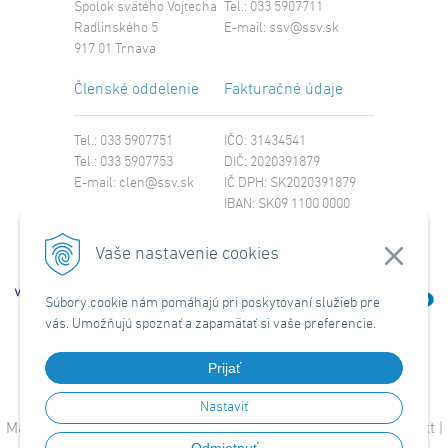
Spolok svätého Vojtecha
Tel.: 033 5907711
Radlinského 5
E-mail:
ssv@ssv.sk
917 01 Trnava
Členské oddelenie
Fakturačné údaje
Tel.: 033 5907751
IČO: 31434541
Tel.: 033 5907753
DIČ: 2020391879
E-mail:
clen@ssv.sk
IČ DPH: SK2020391879
IBAN: SK09 1100 0000
0029 4221 8213
SWIFT: TATRSKBX
Vaše nastavenie cookies
Súbory cookie nám pomáhajú pri poskytovaní služieb pre
vás. Umožňujú spoznať a zapamätať si vaše preferencie.
Prijať
Nastaviť
Mapa stránky
|
Domov
|
Obchodné podmienky
|
O nás
|
Kontakt
|