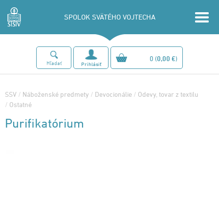
SPOLOK SVÄTÉHO VOJTECHA
0
(
0,00 €
)
Hľadať
Prihlásiť
SSV
/
Náboženské predmety
/
Devocionálie
/
Odevy, tovar z textilu
/
Ostatné
Purifikatórium