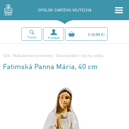
SPOLOK SVÄTÉHO VOJTECHA
0
(
0,00 €
)
Hľadať
Prihlásiť
SSV
/
Náboženské predmety
/
Devocionálie
/
Sochy, sošky
Fatimská Panna Mária, 40 cm