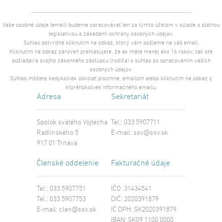
Vaše osobné údaje (email) budeme spracovávať len za týmto účelom v súlade s platnou
legislatívou a zásadami ochrany osobných údajov.
Súhlas potvrdíte kliknutím na odkaz, ktorý vám pošleme na váš email.
Kliknutím na odkaz zároveň prehlasujete, že ak máte menej ako 16 rokov, tak ste
požiadal/a svojho zákonného zástupcu (rodiča) o súhlas so spracovaním vašich
osobných údajov.
Súhlas môžete kedykoľvek odvolať písomne, emailom alebo kliknutím na odkaz z
ktoréhokoľvek informačného emailu.
Adresa
Sekretariát
Spolok svätého Vojtecha
Tel.: 033 5907711
Radlinského 5
E-mail:
ssv@ssv.sk
917 01 Trnava
Členské oddelenie
Fakturačné údaje
Tel.: 033 5907751
IČO: 31434541
Tel.: 033 5907753
DIČ: 2020391879
E-mail:
clen@ssv.sk
IČ DPH: SK2020391879
IBAN: SK09 1100 0000