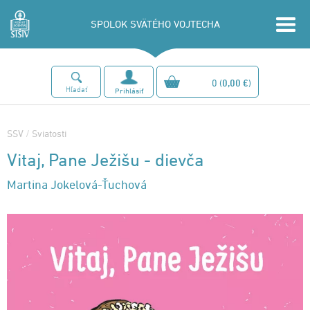
SPOLOK SVÄTÉHO VOJTECHA
0
(
0,00 €
)
Hľadať
Prihlásiť
SSV
/
Sviatosti
Vitaj, Pane Ježišu - dievča
Martina Jokelová-Ťuchová