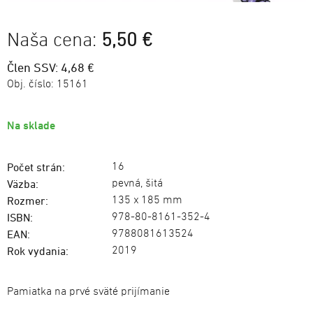
Naša cena:
5,50 €
Člen SSV: 4,68 €
Obj. číslo:
15161
Na sklade
16
Počet strán:
pevná, šitá
Väzba:
135 x 185 mm
Rozmer:
978-80-8161-352-4
ISBN:
9788081613524
EAN:
2019
Rok vydania:
Pamiatka na prvé sväté prijímanie