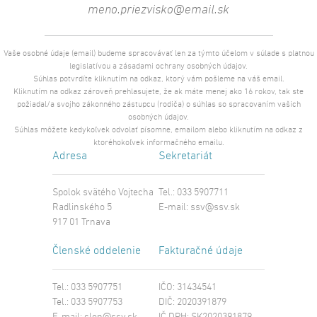
Vaše osobné údaje (email) budeme spracovávať len za týmto účelom v súlade s platnou
legislatívou a zásadami ochrany osobných údajov.
Súhlas potvrdíte kliknutím na odkaz, ktorý vám pošleme na váš email.
Kliknutím na odkaz zároveň prehlasujete, že ak máte menej ako 16 rokov, tak ste
požiadal/a svojho zákonného zástupcu (rodiča) o súhlas so spracovaním vašich
osobných údajov.
Súhlas môžete kedykoľvek odvolať písomne, emailom alebo kliknutím na odkaz z
ktoréhokoľvek informačného emailu.
Adresa
Sekretariát
Spolok svätého Vojtecha
Tel.: 033 5907711
Radlinského 5
E-mail:
ssv@ssv.sk
917 01 Trnava
Členské oddelenie
Fakturačné údaje
Tel.: 033 5907751
IČO: 31434541
Tel.: 033 5907753
DIČ: 2020391879