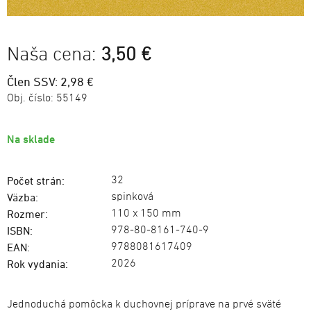
Naša cena:
3,50 €
Člen SSV: 2,98 €
Obj. číslo:
55149
Na sklade
32
Počet strán:
spinková
Väzba:
110 x 150 mm
Rozmer:
978-80-8161-740-9
ISBN:
9788081617409
EAN:
2026
Rok vydania:
Jednoduchá pomôcka k duchovnej príprave na prvé sväté