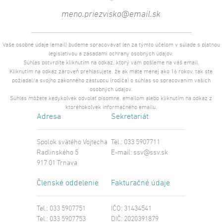
Vaše osobné údaje (email) budeme spracovávať len za týmto účelom v súlade s platnou
legislatívou a zásadami ochrany osobných údajov.
Súhlas potvrdíte kliknutím na odkaz, ktorý vám pošleme na váš email.
Kliknutím na odkaz zároveň prehlasujete, že ak máte menej ako 16 rokov, tak ste
požiadal/a svojho zákonného zástupcu (rodiča) o súhlas so spracovaním vašich
osobných údajov.
Súhlas môžete kedykoľvek odvolať písomne, emailom alebo kliknutím na odkaz z
ktoréhokoľvek informačného emailu.
Adresa
Sekretariát
Spolok svätého Vojtecha
Tel.: 033 5907711
Radlinského 5
E-mail:
ssv@ssv.sk
917 01 Trnava
Členské oddelenie
Fakturačné údaje
Tel.: 033 5907751
IČO: 31434541
Tel.: 033 5907753
DIČ: 2020391879