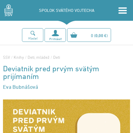
SPOLOK SVÄTÉHO VOJTECHA
0
(
0,00 €
)
Hľadať
Prihlásiť
SSV
/
Knihy
/
Deti, mládež
/
Deti
Deviatnik pred prvým svätým
prijímaním
Eva Bubnášová