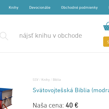
Knihy
Devocionálie
Obchodné podmienky
SSV
/
Knihy
/
Biblia
Svätovojtešská Biblia (modr
Naša cena:
40 €