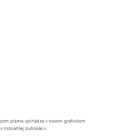
typom písma vychádza v novom grafickom
v rozsiahlej publikácii.