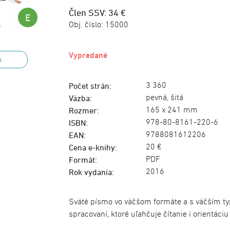
Člen SSV: 34 €
E
Obj. číslo:
15000
Vypredané
A
3 360
Počet strán:
pevná, šitá
Väzba:
165 x 241 mm
Rozmer:
978-80-8161-220-6
ISBN:
9788081612206
EAN:
20 €
Cena e-knihy:
PDF
Formát:
2016
Rok vydania:
Sväté písmo vo väčšom formáte a s väčším 
spracovaní, ktoré uľahčuje čítanie i orientáciu 