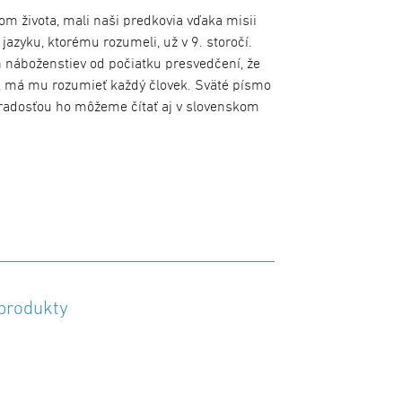
om života, mali naši predkovia vďaka misii
jazyku, ktorému rozumeli, už v 9. storočí.
ch náboženstiev od počiatku presvedčení, že
, má mu rozumieť každý človek. Sväté písmo
S radosťou ho môžeme čítať aj v slovenskom
vým rodinným pokladom aj u vás doma. Ponúka
notliví členovia môžu zapisovať významné
vným klenotom každej rodiny. Dostupné v
kluzívna verzia v koži.
 produkty