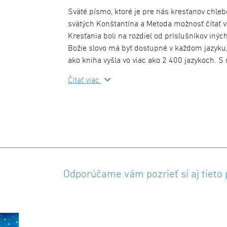
Sväté písmo, ktoré je pre nás kresťanov chleb
svätých Konštantína a Metoda možnosť čítať v 
Kresťania boli na rozdiel od príslušníkov iný
Božie slovo má byť dostupné v každom jazyku
ako kniha vyšla vo viac ako 2 400 jazykoch. 
jazyku, a preto sa môže táto kniha stať pra
Čítať viac
prílohu s rodinnou kronikou, do ktorej si jed
udalosti a kniha kníh sa tak môže stať ducho
modrej a baklažánovej verzii. V ponuke je aj ex
Odporúčame vám pozrieť si aj tieto