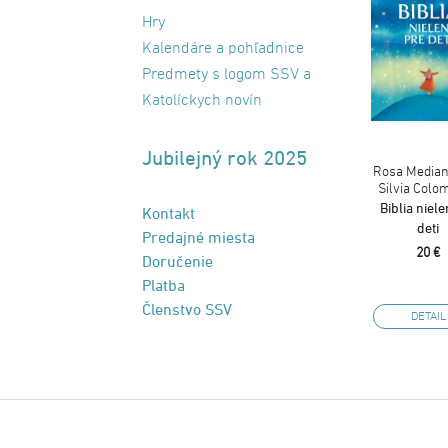
Hry
Kalendáre a pohľadnice
Predmety s logom SSV a
Katolíckych novín
Jubilejný rok 2025
Rosa Median
Silvia Colo
Biblia niele
Kontakt
deti
Predajné miesta
20 €
Doručenie
Platba
Členstvo SSV
DETAIL