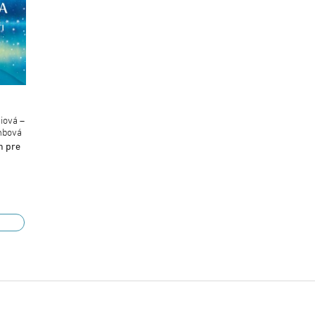
iová –
mbová
n pre