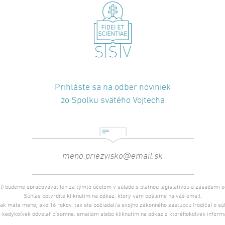
Prihláste sa na odber noviniek
zo Spolku svätého Vojtecha
l) budeme spracovávať len za týmto účelom v súlade s platnou legislatívou a zásadami 
Súhlas potvrdíte kliknutím na odkaz, ktorý vám pošleme na váš email.
 ak máte menej ako 16 rokov, tak ste požiadal/a svojho zákonného zástupcu (rodiča) o s
 kedykoľvek odvolať písomne, emailom alebo kliknutím na odkaz z ktoréhokoľvek inform