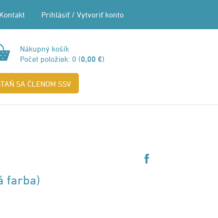
Kontakt
Prihlásiť
/
Vytvoriť konto
Nákupný košík
Počet položiek:
0
(
0,00 €
)
STAŇ SA ČLENOM SSV
á farba)