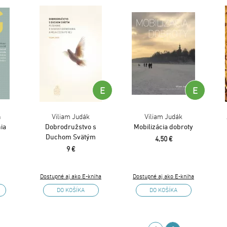
E
E
n
Viliam Judák
Viliam Judák
ia
Dobrodružstvo s
Mobilizácia dobroty
Duchom Svätým
4,50 €
9 €
Dostupné aj ako E-kniha
Dostupné aj ako E-kniha
DO KOŠÍKA
DO KOŠÍKA