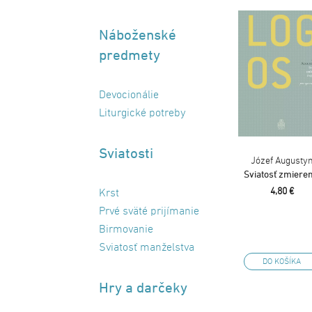
Náboženské
predmety
Devocionálie
Liturgické potreby
Sviatosti
Józef Augusty
Sviatosť zmieren
4,80 €
Krst
Prvé sväté prijímanie
Birmovanie
Sviatosť manželstva
DO KOŠÍKA
Hry a darčeky