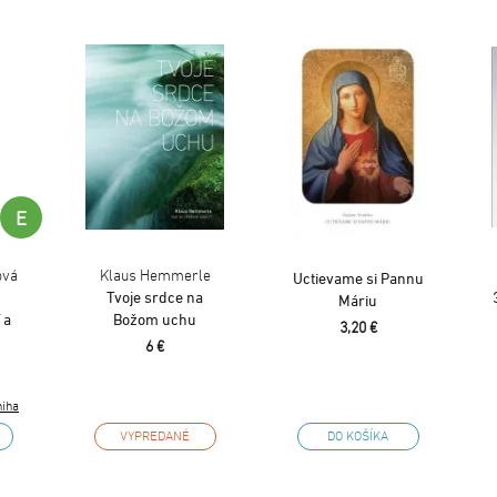
E
ová
Klaus Hemmerle
Uctievame si Pannu
Tvoje srdce na
Máriu
 a
Božom uchu
3,20 €
6 €
niha
VYPREDANÉ
DO KOŠÍKA