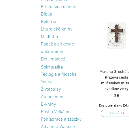
Pre našich členov
Biblia
Beletria
Liturgické knihy
Modlitba
Pápež a cirkevné
dokumenty
Deti, mládež
Spiritualita
Martina Grochál
Teológia a filozofia
Krížová cesta
Youcat
mučeníkov misií
svedkov viery
Životopisy
2 €
Audioknihy
E-knihy
Dostupné aj ako E-k
Pôst a Veľká noc
DO KOŠÍKA
Pohľadnice a záložky
Advent a Vianoce