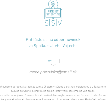
Prihláste sa na odber noviniek
zo Spolku svätého Vojtecha
l) budeme spracovávať len za týmto účelom v súlade s platnou legislatívou a zásadami 
Súhlas potvrdíte kliknutím na odkaz, ktorý vám pošleme na váš email.
 ak máte menej ako 16 rokov, tak ste požiadal/a svojho zákonného zástupcu (rodiča) o s
 kedykoľvek odvolať písomne, emailom alebo kliknutím na odkaz z ktoréhokoľvek inform