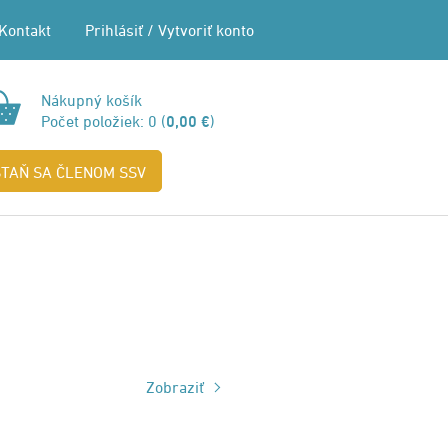
Kontakt
Prihlásiť
/
Vytvoriť konto
Nákupný košík
Počet položiek:
0
(
0,00 €
)
STAŇ SA ČLENOM SSV
Zobraziť