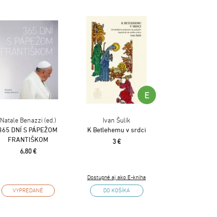
E
Natale Benazzi (ed.)
Ivan Šulík
365 DNÍ S PÁPEŽOM
K Betlehemu v srdci
FRANTIŠKOM
3 €
6,80 €
Dostupné aj ako E-kniha
VYPREDANÉ
DO KOŠÍKA