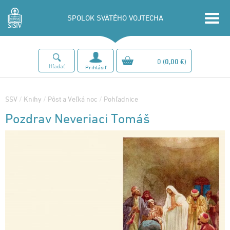
SPOLOK SVÄTÉHO VOJTECHA
0
(
0,00 €
)
Hľadať
Prihlásiť
SSV
/
Knihy
/
Pôst a Veľká noc
/
Pohľadnice
Pozdrav Neveriaci Tomáš