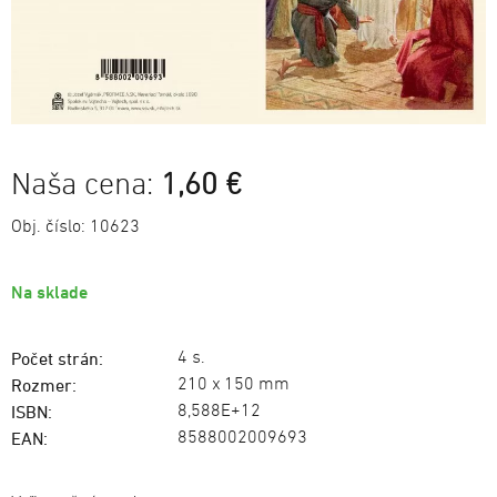
Naša cena:
1,60 €
Obj. číslo:
10623
Na sklade
4 s.
Počet strán:
210 x 150 mm
Rozmer:
8,588E+12
ISBN:
8588002009693
EAN: