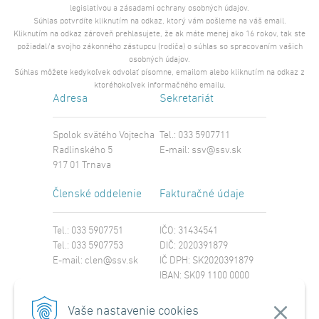
legislatívou a zásadami ochrany osobných údajov.
Súhlas potvrdíte kliknutím na odkaz, ktorý vám pošleme na váš email.
Kliknutím na odkaz zároveň prehlasujete, že ak máte menej ako 16 rokov, tak ste
požiadal/a svojho zákonného zástupcu (rodiča) o súhlas so spracovaním vašich
osobných údajov.
Súhlas môžete kedykoľvek odvolať písomne, emailom alebo kliknutím na odkaz z
ktoréhokoľvek informačného emailu.
Adresa
Sekretariát
Spolok svätého Vojtecha
Tel.: 033 5907711
Radlinského 5
E-mail:
ssv@ssv.sk
917 01 Trnava
Členské oddelenie
Fakturačné údaje
Tel.: 033 5907751
IČO: 31434541
Tel.: 033 5907753
DIČ: 2020391879
E-mail:
clen@ssv.sk
IČ DPH: SK2020391879
IBAN: SK09 1100 0000
0029 4221 8213
SWIFT: TATRSKBX
Vaše nastavenie cookies