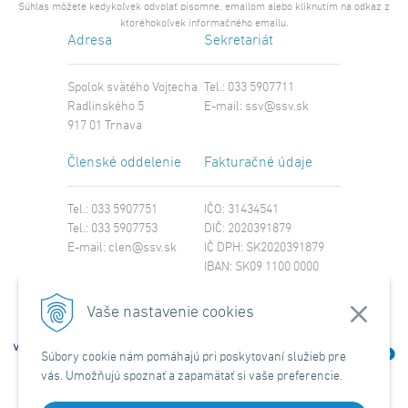
Súhlas môžete kedykoľvek odvolať písomne, emailom alebo kliknutím na odkaz z
ktoréhokoľvek informačného emailu.
Adresa
Sekretariát
Spolok svätého Vojtecha
Tel.: 033 5907711
Radlinského 5
E-mail:
ssv@ssv.sk
917 01 Trnava
Členské oddelenie
Fakturačné údaje
Tel.: 033 5907751
IČO: 31434541
Tel.: 033 5907753
DIČ: 2020391879
E-mail:
clen@ssv.sk
IČ DPH: SK2020391879
IBAN: SK09 1100 0000
0029 4221 8213
SWIFT: TATRSKBX
Vaše nastavenie cookies
Súbory cookie nám pomáhajú pri poskytovaní služieb pre
vás. Umožňujú spoznať a zapamätať si vaše preferencie.