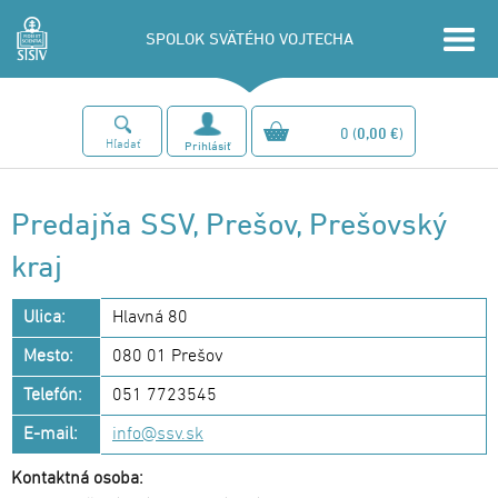
SPOLOK SVÄTÉHO VOJTECHA
0
(
0,00 €
)
Hľadať
Prihlásiť
Predajňa SSV, Prešov, Prešovský
kraj
Ulica:
Hlavná 80
Mesto:
080 01 Prešov
Telefón:
051 7723545
E-mail:
info@ssv.sk
Kontaktná osoba: