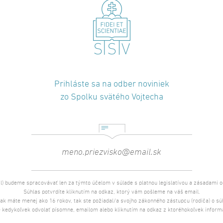
O autoroch
JORGE MARIO BERGOGLIO
(Buenos Aires 1936
Ježišovej ako novic vo veku 21 rokov. Za kňa
biskupom v Buenos Aires sa stal v roku 1992
1998. Do kolégia kardinálov ho v roku 2001 vy
13. marca 2013 a prijal meno František. V sú
Prihláste sa na odber noviniek
Františka vyšli v Spolku svätého Vojtecha tiet
zo Spolku svätého Vojtecha
365 dní s pápežom Františkom
(2015, 2016),
laetitia
(2017),
Posolstvá pápeža Františka
(20
exsultate
(2018).
MARCO POZZA
(Calvene 1979) je katolícky teo
kaplán v Padove. Píše pre rôzne časopisy a je 
vášnivý športovec a maratónsky bežec je zná
l) budeme spracovávať len za týmto účelom v súlade s platnou legislatívou a zásadami 
prácu s mládežou a novými formami apoštolá
Súhlas potvrdíte kliknutím na odkaz, ktorý vám pošleme na váš email.
 ak máte menej ako 16 rokov, tak ste požiadal/a svojho zákonného zástupcu (rodiča) o s
meste Padova.
 kedykoľvek odvolať písomne, emailom alebo kliknutím na odkaz z ktoréhokoľvek inform