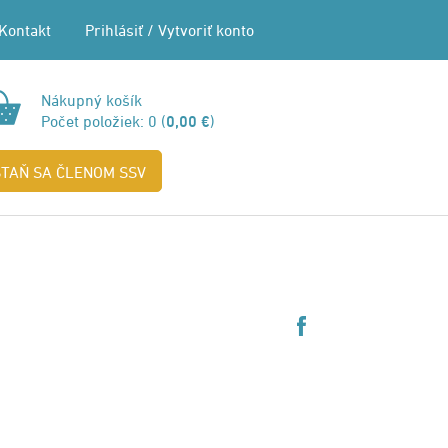
Kontakt
Prihlásiť
/
Vytvoriť konto
Nákupný košík
Počet položiek:
0
(
0,00 €
)
STAŇ SA ČLENOM SSV