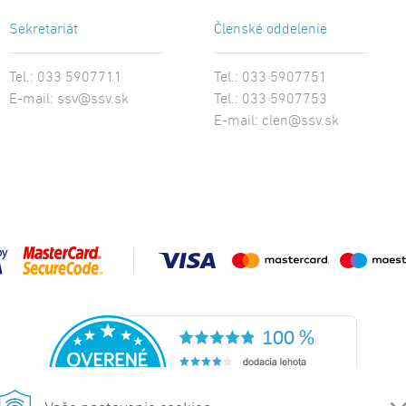
Sekretariát
Recenzie
Členské oddelenie
Tel.: 033 5907711
Tel.: 033 5907751
https://www.lumen.sk/archiv-play/105815
E-mail:
ssv@ssv.sk
Tel.: 033 5907753
E-mail:
clen@ssv.sk