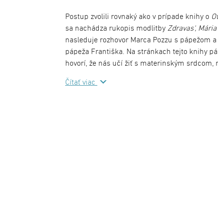
Postup zvolili rovnaký ako v prípade knihy o
O
sa nachádza rukopis modlitby
Zdravas‘, Mária
nasleduje rozhovor Marca Pozzu s pápežom a 
pápeža Františka. Na stránkach tejto knihy páp
hovorí, že nás učí žiť s materinským srdcom, m
a nádej do sŕdc ľudí. Neobchádza ani svoj pos
Čítať viac
ktoré zohrali významnú úlohu v jeho živote. Na
neváha poopraviť náš pohľad na prehnané prejav
nikdy nechcela byť protagonistkou, ale každ
pozornosť na Ježiša. Kniha vznikla na zákla
Marcom Pozzom, pričom čerpá aj z príhovoro
katechéz.
Ukážka z knihy
Dejiny spásy, pápež František, sa začínajú otá
príbeh sa začína odpoveďou: „Tu som“ (porov.
L
akoby dala všetky odpovede, ktoré sme nedali 