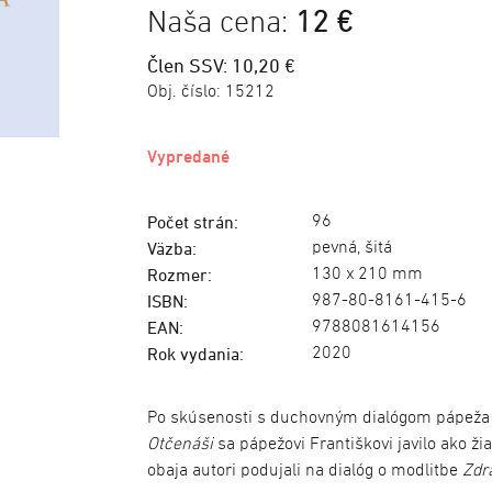
Naša cena:
12 €
Člen SSV: 10,20 €
Obj. číslo:
15212
Vypredané
96
Počet strán:
pevná, šitá
Väzba:
130 x 210 mm
Rozmer:
987-80-8161-415-6
ISBN:
9788081614156
EAN:
2020
Rok vydania:
Po skúsenosti s duchovným dialógom pápeža
Otčenáši
sa pápežovi Františkovi javilo ako ži
obaja autori podujali na dialóg o modlitbe
Zdra