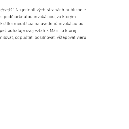
tčenáši
. Na jednotlivých stranách publikácie
s podčiarknutou invokáciou, za ktorým
krátka meditácia na uvedenú invokáciu od
ež odhaľuje svoj vzťah k Márii, o ktorej
ilovať, odpúšťať, posilňovať, vštepovať vieru
toj k žene vo všeobecnosti, ako aj k ženám,
priek svojej hlbokej úcte k Panne Márii však
y úcty k Márii, o ktorej hovorí, že Mária
ým svojím slovom a postojom upriamovala
de rozhovorov medzi pápežom Františkom a
v pápeža na
Anjel Pána
a zo stredajších
zkou: „Adam, kde si?“(porov.
Gn
3, 9). Máriin
k
1, 38). Akoby mama odpovedala za nás,
my. No jedno je isté. Keď parafrázujeme Indra