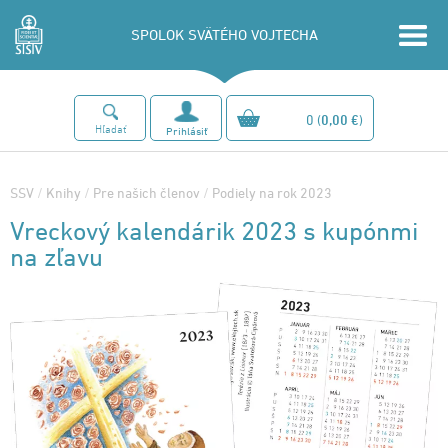
SPOLOK SVÄTÉHO VOJTECHA
0
(
0,00 €
)
Hľadať
Prihlásiť
SSV
/
Knihy
/
Pre našich členov
/
Podiely na rok 2023
Vreckový kalendárik 2023 s kupónmi
na zľavu