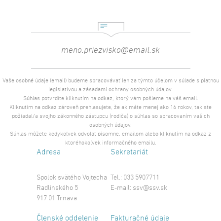
Vaše osobné údaje (email) budeme spracovávať len za týmto účelom v súlade s platnou
legislatívou a zásadami ochrany osobných údajov.
Súhlas potvrdíte kliknutím na odkaz, ktorý vám pošleme na váš email.
Kliknutím na odkaz zároveň prehlasujete, že ak máte menej ako 16 rokov, tak ste
požiadal/a svojho zákonného zástupcu (rodiča) o súhlas so spracovaním vašich
osobných údajov.
Súhlas môžete kedykoľvek odvolať písomne, emailom alebo kliknutím na odkaz z
ktoréhokoľvek informačného emailu.
Adresa
Sekretariát
Spolok svätého Vojtecha
Tel.: 033 5907711
Radlinského 5
E-mail:
ssv@ssv.sk
917 01 Trnava
Členské oddelenie
Fakturačné údaje