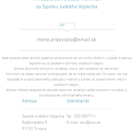
zo Spolku svätého Vojtecha
Vaše osobné údaje (email) budeme spracovávať len za týmto účelom v súlade s platnou
legislatívou a zásadami ochrany osobných údajov.
Súhlas potvrdíte kliknutím na odkaz, ktorý vám pošleme na váš email.
Kliknutím na odkaz zároveň prehlasujete, že ak máte menej ako 16 rokov, tak ste
požiadal/a svojho zákonného zástupcu (rodiča) o súhlas so spracovaním vašich
osobných údajov.
Súhlas môžete kedykoľvek odvolať písomne, emailom alebo kliknutím na odkaz z
ktoréhokoľvek informačného emailu.
Adresa
Sekretariát
Spolok svätého Vojtecha
Tel.: 033 5907711
Radlinského 5
E-mail:
ssv@ssv.sk
917 01 Trnava