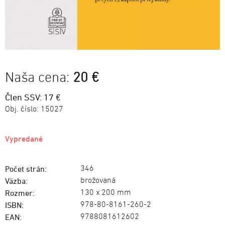
Naša cena:
20 €
Člen SSV: 17 €
Obj. číslo:
15027
Vypredané
346
Počet strán:
brožovaná
Väzba:
130 x 200 mm
Rozmer:
978-80-8161-260-2
ISBN:
9788081612602
EAN: