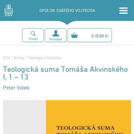
SPOLOK SVÄTÉHO VOJTECHA
0
(
0,00 €
)
Hľadať
Prihlásiť
SSV
/
Knihy
/
Teológia a filozofia
Teologická suma Tomáša Akvinského
I, 1 – 13
Peter Volek