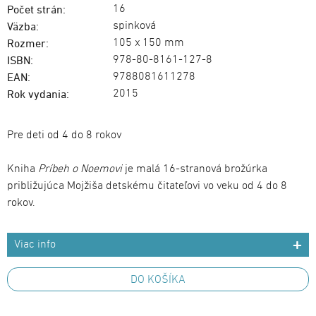
16
Počet strán:
spinková
Väzba:
105 x 150 mm
Rozmer:
978-80-8161-127-8
ISBN:
9788081611278
EAN:
2015
Rok vydania:
Pre deti od 4 do 8 rokov
Kniha
Príbeh o Noemovi
je malá 16-stranová brožúrka
približujúca Mojžiša detskému čitateľovi vo veku od 4 do 8
rokov.
Viac info
DO KOŠÍKA