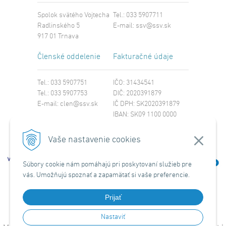
Spolok svätého Vojtecha
Tel.: 033 5907711
Radlinského 5
E-mail:
ssv@ssv.sk
917 01 Trnava
Členské oddelenie
Fakturačné údaje
Tel.: 033 5907751
IČO: 31434541
Tel.: 033 5907753
DIČ: 2020391879
E-mail:
clen@ssv.sk
IČ DPH: SK2020391879
IBAN: SK09 1100 0000
0029 4221 8213
SWIFT: TATRSKBX
Vaše nastavenie cookies
Súbory cookie nám pomáhajú pri poskytovaní služieb pre
vás. Umožňujú spoznať a zapamätať si vaše preferencie.
Prijať
Nastaviť