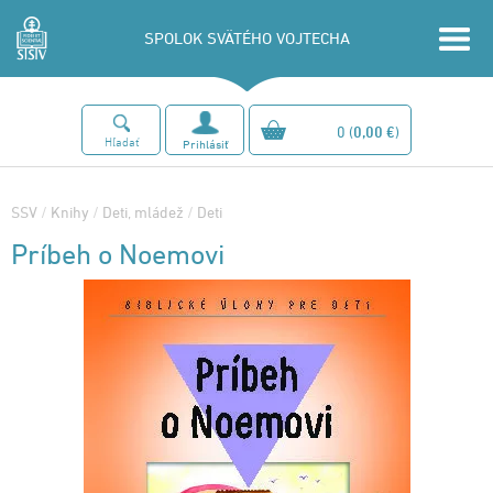
SPOLOK SVÄTÉHO VOJTECHA
0
(
0,00 €
)
Hľadať
Prihlásiť
SSV
/
Knihy
/
Deti, mládež
/
Deti
Príbeh o Noemovi