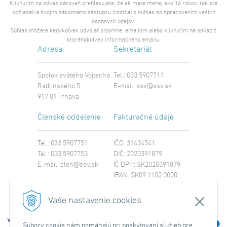
Kliknutím na odkaz zároveň prehlasujete, že ak máte menej ako 16 rokov, tak ste
požiadal/a svojho zákonného zástupcu (rodiča) o súhlas so spracovaním vašich
osobných údajov.
Súhlas môžete kedykoľvek odvolať písomne, emailom alebo kliknutím na odkaz z
ktoréhokoľvek informačného emailu.
Adresa
Sekretariát
Spolok svätého Vojtecha
Tel.: 033 5907711
Radlinského 5
E-mail:
ssv@ssv.sk
917 01 Trnava
Členské oddelenie
Fakturačné údaje
Tel.: 033 5907751
IČO: 31434541
Tel.: 033 5907753
DIČ: 2020391879
E-mail:
clen@ssv.sk
IČ DPH: SK2020391879
IBAN: SK09 1100 0000
0029 4221 8213
SWIFT: TATRSKBX
Vaše nastavenie cookies
Súbory cookie nám pomáhajú pri poskytovaní služieb pre