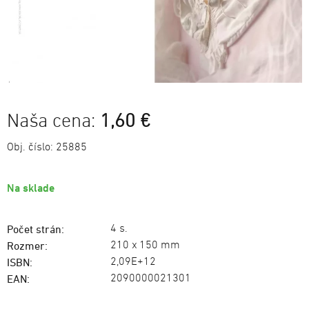
Naša cena:
1,60 €
Obj. číslo:
25885
Na sklade
4 s.
Počet strán:
210 x 150 mm
Rozmer:
2,09E+12
ISBN:
2090000021301
EAN: