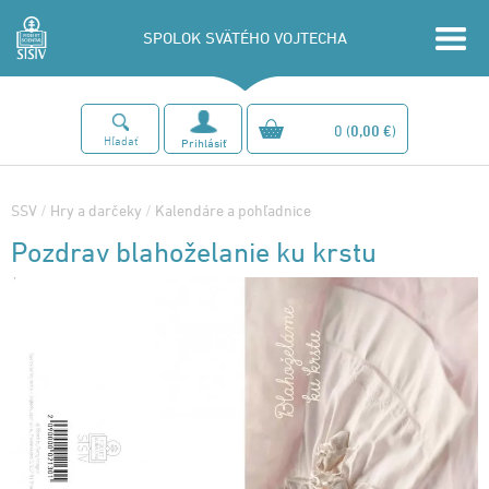
SPOLOK SVÄTÉHO VOJTECHA
0
(
0,00 €
)
Hľadať
Prihlásiť
SSV
/
Hry a darčeky
/
Kalendáre a pohľadnice
Pozdrav blahoželanie ku krstu