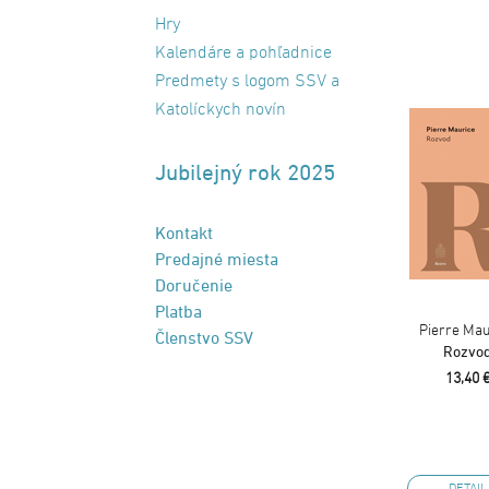
Hry
Kalendáre a pohľadnice
Predmety s logom SSV a
Katolíckych novín
Jubilejný rok 2025
Kontakt
Predajné miesta
Doručenie
Platba
Pierre Mau
Členstvo SSV
Rozvo
13,40 