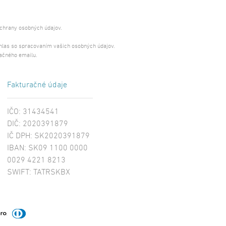
ochrany osobných údajov.
úhlas so spracovaním vašich osobných údajov.
ačného emailu.
Fakturačné údaje
IČO: 31434541
DIČ: 2020391879
IČ DPH: SK2020391879
IBAN: SK09 1100 0000
0029 4221 8213
SWIFT: TATRSKBX