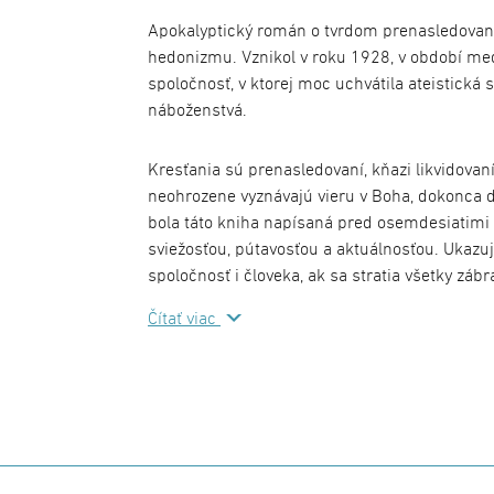
Apokalyptický román o tvrdom prenasledovaní
hedonizmu. Vznikol v roku 1928, v období me
spoločnosť, v ktorej moc uchvátila ateistická 
náboženstvá.
Kresťania sú prenasledovaní, kňazi likvidovaní
neohrozene vyznávajú vieru v Boha, dokonca 
bola táto kniha napísaná pred osemdesiatimi
sviežosťou, pútavosťou a aktuálnosťou. Ukazu
spoločnosť i človeka, ak sa stratia všetky záb
ktorom dominuje neohrozenosť a vernosť ide
Čítať viac