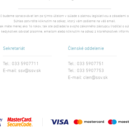
l) budeme spracovávať len za týmto účelom v súlade s platnou legislatívou a zásadami 
Súhlas potvrdíte kliknutím na odkaz, ktorý vám pošleme na váš email.
 ak máte menej ako 16 rokov, tak ste požiadal/a svojho zákonného zástupcu (rodiča) o s
 kedykoľvek odvolať písomne, emailom alebo kliknutím na odkaz z ktoréhokoľvek inform
Sekretariát
Členské oddelenie
Tel.: 033 5907711
Tel.: 033 5907751
E-mail:
ssv@ssv.sk
Tel.: 033 5907753
E-mail:
clen@ssv.sk