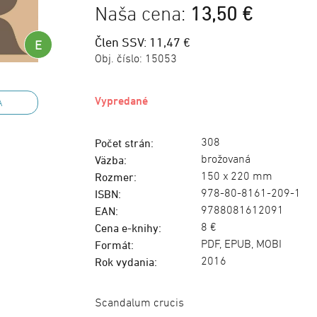
Naša cena:
13,50 €
Člen SSV: 11,47 €
E
Obj. číslo:
15053
Vypredané
A
308
Počet strán:
brožovaná
Väzba:
150 x 220 mm
Rozmer:
978-80-8161-209-1
ISBN:
9788081612091
EAN:
8 €
Cena e-knihy:
PDF, EPUB, MOBI
Formát:
2016
Rok vydania:
Scandalum crucis