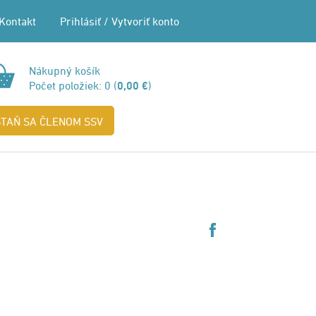
Kontakt
Prihlásiť
/
Vytvoriť konto
Nákupný košík
Počet položiek:
0
(
0,00 €
)
STAŇ SA ČLENOM SSV