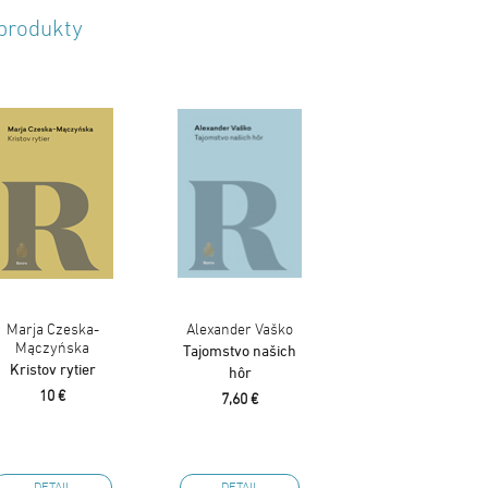
 produkty
Marja Czeska-
Alexander Vaško
Mączyńska
Tajomstvo našich
Kristov rytier
hôr
10 €
7,60 €