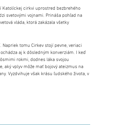
 Katolíckej cirkvi uprostred bezbrehého
dzi svetovými vojnami. Prináša pohľad na
svetová vláda, ktorá zakázala všetky
. Napriek tomu Cirkev stojí pevne, veriaci
dochádza aj k dôsledným konverziám. I keď
 ôsmimi rokmi, dodnes láka svojou
je, aký vplyv môže mať bojový ateizmus na
rany. Vyzdvihuje však krásu ľudského života, v
álom.