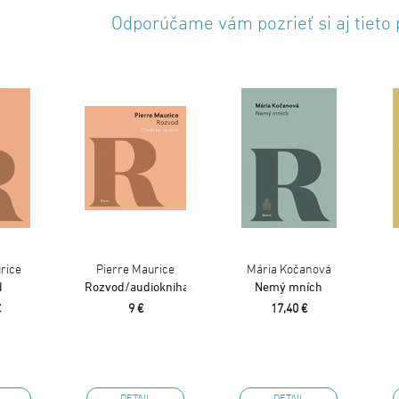
Odporúčame vám pozrieť si aj tieto
rice
Pierre Maurice
Mária Kočanová
d
Rozvod/audiokniha
Nemý mních
€
9 €
17,40 €