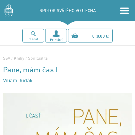
SPOLOK SVÄTÉHO VOJTECHA
0
(
0,00 €
)
Hľadať
Prihlásiť
SSV
/
Knihy
/
Spiritualita
Pane, mám čas I.
Viliam Judák