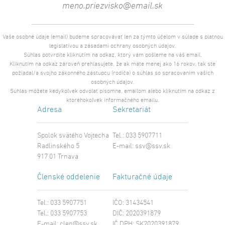
Vaše osobné údaje (email) budeme spracovávať len za týmto účelom v súlade s platnou
legislatívou a zásadami ochrany osobných údajov.
Súhlas potvrdíte kliknutím na odkaz, ktorý vám pošleme na váš email.
Kliknutím na odkaz zároveň prehlasujete, že ak máte menej ako 16 rokov, tak ste
požiadal/a svojho zákonného zástupcu (rodiča) o súhlas so spracovaním vašich
osobných údajov.
Súhlas môžete kedykoľvek odvolať písomne, emailom alebo kliknutím na odkaz z
ktoréhokoľvek informačného emailu.
Adresa
Sekretariát
Spolok svätého Vojtecha
Tel.: 033 5907711
Radlinského 5
E-mail:
ssv@ssv.sk
917 01 Trnava
Členské oddelenie
Fakturačné údaje
Tel.: 033 5907751
IČO: 31434541
Tel.: 033 5907753
DIČ: 2020391879
E-mail:
clen@ssv.sk
IČ DPH: SK2020391879