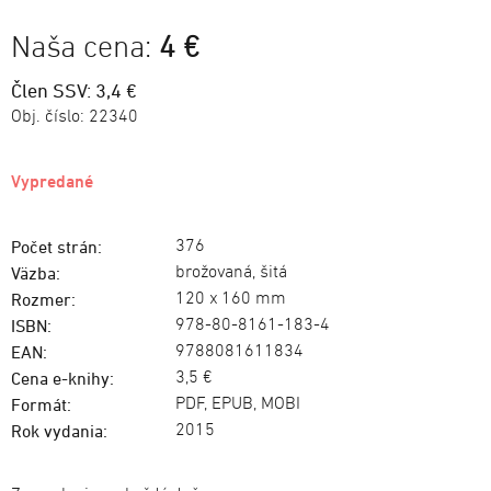
Naša cena:
4 €
Člen SSV: 3,4 €
Obj. číslo:
22340
Vypredané
376
Počet strán:
brožovaná, šitá
Väzba:
120 x 160 mm
Rozmer:
978-80-8161-183-4
ISBN:
9788081611834
EAN:
3,5 €
Cena e-knihy:
PDF, EPUB, MOBI
Formát:
2015
Rok vydania: