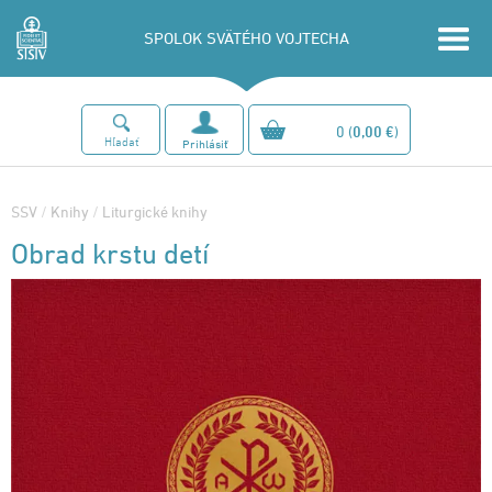
SPOLOK SVÄTÉHO VOJTECHA
0
(
0,00 €
)
Hľadať
Prihlásiť
SSV
/
Knihy
/
Liturgické knihy
Obrad krstu detí