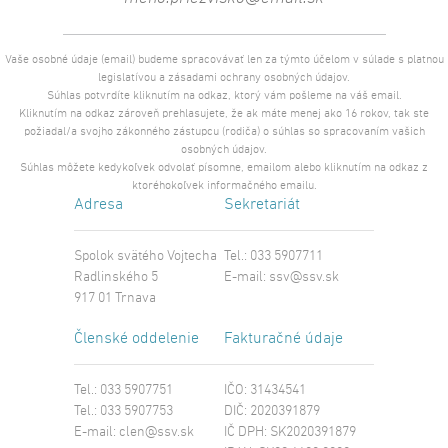
Vaše osobné údaje (email) budeme spracovávať len za týmto účelom v súlade s platnou
legislatívou a zásadami ochrany osobných údajov.
Súhlas potvrdíte kliknutím na odkaz, ktorý vám pošleme na váš email.
Kliknutím na odkaz zároveň prehlasujete, že ak máte menej ako 16 rokov, tak ste
požiadal/a svojho zákonného zástupcu (rodiča) o súhlas so spracovaním vašich
osobných údajov.
Súhlas môžete kedykoľvek odvolať písomne, emailom alebo kliknutím na odkaz z
ktoréhokoľvek informačného emailu.
Adresa
Sekretariát
Spolok svätého Vojtecha
Tel.: 033 5907711
Radlinského 5
E-mail:
ssv@ssv.sk
917 01 Trnava
Členské oddelenie
Fakturačné údaje
Tel.: 033 5907751
IČO: 31434541
Tel.: 033 5907753
DIČ: 2020391879
E-mail:
clen@ssv.sk
IČ DPH: SK2020391879