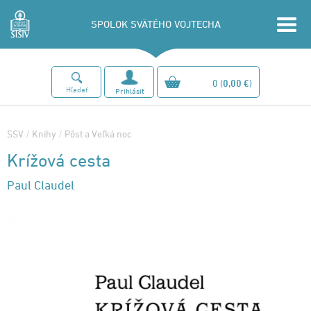
SPOLOK SVÄTÉHO VOJTECHA
0
(
0,00 €
)
Hľadať
Prihlásiť
SSV
/
Knihy
/
Pôst a Veľká noc
Krížová cesta
Paul Claudel