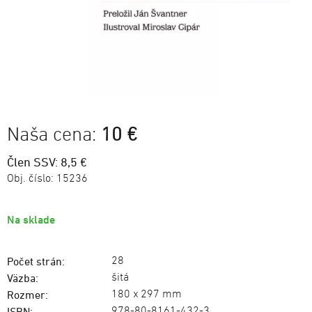
Naša cena:
10 €
Člen SSV: 8,5 €
Obj. číslo:
15236
Na sklade
28
Počet strán:
šitá
Väzba:
180 x 297 mm
Rozmer:
978-80-8161-432-3
ISBN: