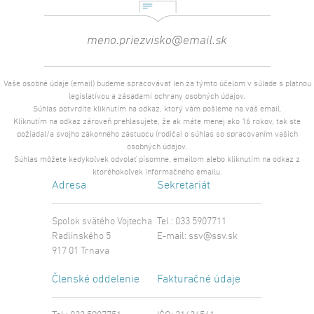
Vaše osobné údaje (email) budeme spracovávať len za týmto účelom v súlade s platnou
legislatívou a zásadami ochrany osobných údajov.
Súhlas potvrdíte kliknutím na odkaz, ktorý vám pošleme na váš email.
Kliknutím na odkaz zároveň prehlasujete, že ak máte menej ako 16 rokov, tak ste
požiadal/a svojho zákonného zástupcu (rodiča) o súhlas so spracovaním vašich
osobných údajov.
Súhlas môžete kedykoľvek odvolať písomne, emailom alebo kliknutím na odkaz z
ktoréhokoľvek informačného emailu.
Adresa
Sekretariát
Spolok svätého Vojtecha
Tel.: 033 5907711
Radlinského 5
E-mail:
ssv@ssv.sk
917 01 Trnava
Členské oddelenie
Fakturačné údaje