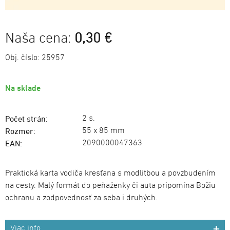
Naša cena:
0,30 €
Obj. číslo:
25957
Na sklade
2 s.
Počet strán:
55 x 85 mm
Rozmer:
2090000047363
EAN:
Praktická karta vodiča kresťana s modlitbou a povzbudením
na cesty. Malý formát do peňaženky či auta pripomína Božiu
ochranu a zodpovednosť za seba i druhých.
Viac info