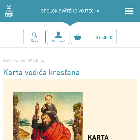
SPOLOK SVÄTÉHO VOJTECHA
0
(
0,00 €
)
Hľadať
Prihlásiť
SSV
/
Knihy
/
Modlitba
Karta vodiča kresťana