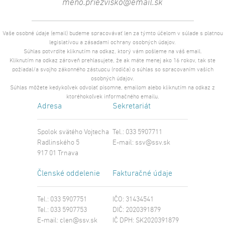
Vaše osobné údaje (email) budeme spracovávať len za týmto účelom v súlade s platnou
legislatívou a zásadami ochrany osobných údajov.
Súhlas potvrdíte kliknutím na odkaz, ktorý vám pošleme na váš email.
Kliknutím na odkaz zároveň prehlasujete, že ak máte menej ako 16 rokov, tak ste
požiadal/a svojho zákonného zástupcu (rodiča) o súhlas so spracovaním vašich
osobných údajov.
Súhlas môžete kedykoľvek odvolať písomne, emailom alebo kliknutím na odkaz z
ktoréhokoľvek informačného emailu.
Adresa
Sekretariát
Spolok svätého Vojtecha
Tel.: 033 5907711
Radlinského 5
E-mail:
ssv@ssv.sk
917 01 Trnava
Členské oddelenie
Fakturačné údaje
Tel.: 033 5907751
IČO: 31434541
Tel.: 033 5907753
DIČ: 2020391879
E-mail:
clen@ssv.sk
IČ DPH: SK2020391879