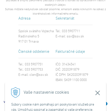
požiadal/a svojho zákonného zástupcu (rodiča) o súhlas so spracovaním vašich
osobných údajov.
Súhlas môžete kedykoľvek odvolať písomne, emailom alebo kliknutím na odkaz z
ktoréhokoľvek informačného emailu.
Adresa
Sekretariát
Spolok svätého Vojtecha
Tel.: 033 5907711
Radlinského 5
E-mail:
ssv@ssv.sk
917 01 Trnava
Členské oddelenie
Fakturačné údaje
Tel.: 033 5907751
IČO: 31434541
Tel.: 033 5907753
DIČ: 2020391879
E-mail:
clen@ssv.sk
IČ DPH: SK2020391879
IBAN: SK09 1100 0000
0029 4221 8213
SWIFT: TATRSKBX
Vaše nastavenie cookies
Súbory cookie nám pomáhajú pri poskytovaní služieb pre
vás. Umožňujú spoznať a zapamätať si vaše preferencie.