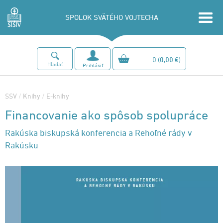
SPOLOK SVÄTÉHO VOJTECHA
0
(
0,00 €
)
Hľadať
Prihlásiť
SSV
/
Knihy
/
E-knihy
Financovanie ako spôsob spolupráce
Rakúska biskupská konferencia a Rehoľné rády v
Rakúsku