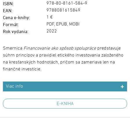
978-80-8161-584-9
ISBN:
9788081615849
EAN:
1 €
Cena e-knihy:
PDF, EPUB, MOBI
Formát:
2022
Rok vydania:
Smernica
Financovanie ako spôsob spolupráce
predstavuje
súhrn princípov a pravidiel etického investovania založeného
na kresťanských hodnotách, pričom sa zameriava len na
finančné investície.
Viac info
E-KNIHA