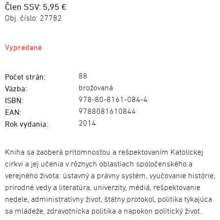
Člen SSV: 5,95 €
Obj. číslo:
27782
Vypredané
88
Počet strán:
brožovaná
Väzba:
978-80-8161-084-4
ISBN:
9788081610844
EAN:
2014
Rok vydania:
Kniha sa zaoberá prítomnosťou a rešpektovaním Katolíckej
cirkvi a jej učenia v rôznych oblastiach spoločenského a
verejného života: ústavný a právny systém, vyučovanie histórie,
prírodné vedy a literatúra, univerzity, médiá, rešpektovanie
nedele, administratívny život, štátny protokol, politika týkajúca
sa mládeže, zdravotnícka politika a napokon politický život.