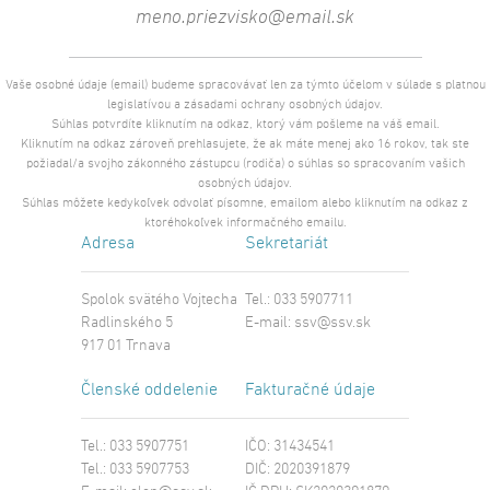
Vaše osobné údaje (email) budeme spracovávať len za týmto účelom v súlade s platnou
legislatívou a zásadami ochrany osobných údajov.
Súhlas potvrdíte kliknutím na odkaz, ktorý vám pošleme na váš email.
Kliknutím na odkaz zároveň prehlasujete, že ak máte menej ako 16 rokov, tak ste
požiadal/a svojho zákonného zástupcu (rodiča) o súhlas so spracovaním vašich
osobných údajov.
Súhlas môžete kedykoľvek odvolať písomne, emailom alebo kliknutím na odkaz z
ktoréhokoľvek informačného emailu.
Adresa
Sekretariát
Spolok svätého Vojtecha
Tel.: 033 5907711
Radlinského 5
E-mail:
ssv@ssv.sk
917 01 Trnava
Členské oddelenie
Fakturačné údaje
Tel.: 033 5907751
IČO: 31434541
Tel.: 033 5907753
DIČ: 2020391879