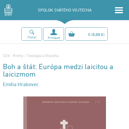
SPOLOK SVÄTÉHO VOJTECHA
0
(
0,00 €
)
Hľadať
Prihlásiť
SSV
/
Knihy
/
Teológia a filozofia
Boh a štát: Európa medzi laicitou a
laicizmom
Emília Hrabovec