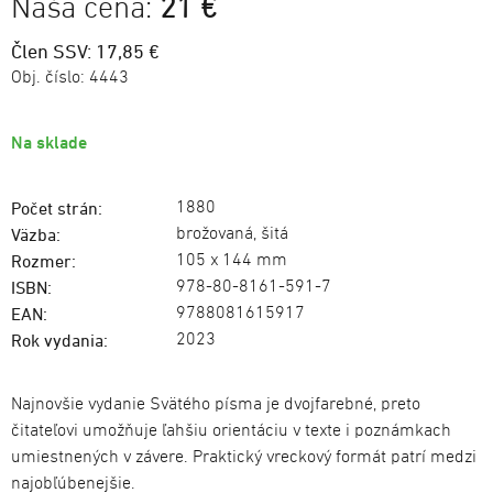
Naša cena:
21 €
Člen SSV: 17,85 €
Obj. číslo:
4443
Na sklade
1880
Počet strán:
brožovaná, šitá
Väzba:
105 x 144 mm
Rozmer:
978-80-8161-591-7
ISBN:
9788081615917
EAN:
2023
Rok vydania:
Najnovšie vydanie Svätého písma je dvojfarebné, preto
čitateľovi umožňuje ľahšiu orientáciu v texte i poznámkach
umiestnených v závere. Praktický vreckový formát patrí medzi
najobľúbenejšie.