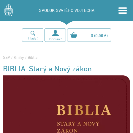
SPOLOK SVÄTÉHO VOJTECHA
0
(
0,00 €
)
Hľadať
Prihlásiť
SSV
/
Knihy
/
Biblia
BIBLIA. Starý a Nový zákon