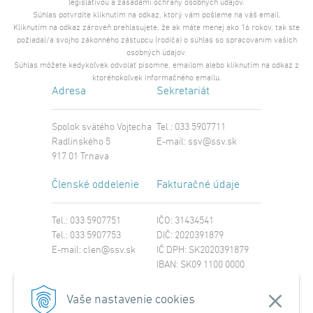
legislatívou a zásadami ochrany osobných údajov.
Súhlas potvrdíte kliknutím na odkaz, ktorý vám pošleme na váš email.
Kliknutím na odkaz zároveň prehlasujete, že ak máte menej ako 16 rokov, tak ste
požiadal/a svojho zákonného zástupcu (rodiča) o súhlas so spracovaním vašich
osobných údajov.
Súhlas môžete kedykoľvek odvolať písomne, emailom alebo kliknutím na odkaz z
ktoréhokoľvek informačného emailu.
Adresa
Sekretariát
Spolok svätého Vojtecha
Tel.: 033 5907711
Radlinského 5
E-mail:
ssv@ssv.sk
917 01 Trnava
Členské oddelenie
Fakturačné údaje
Tel.: 033 5907751
IČO: 31434541
Tel.: 033 5907753
DIČ: 2020391879
E-mail:
clen@ssv.sk
IČ DPH: SK2020391879
IBAN: SK09 1100 0000
0029 4221 8213
SWIFT: TATRSKBX
Vaše nastavenie cookies