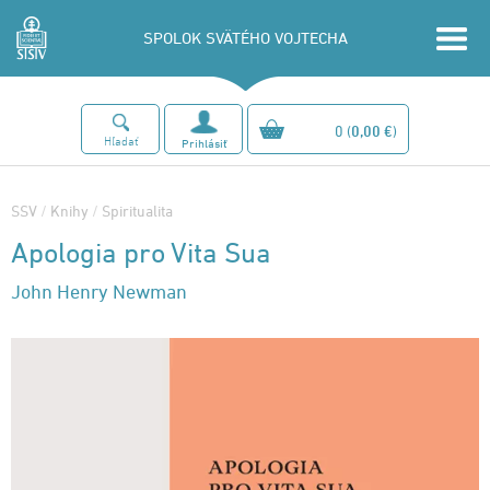
SPOLOK SVÄTÉHO VOJTECHA
0
(
0,00 €
)
Hľadať
Prihlásiť
SSV
/
Knihy
/
Spiritualita
Apologia pro Vita Sua
John Henry Newman