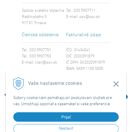
Spolok svätého Vojtecha
Tel.: 033 5907711
Radlinského 5
E-mail:
ssv@ssv.sk
917 01 Trnava
Členské oddelenie
Fakturačné údaje
Tel.: 033 5907751
IČO: 31434541
Tel.: 033 5907753
DIČ: 2020391879
E-mail:
clen@ssv.sk
IČ DPH: SK2020391879
IBAN: SK09 1100 0000
0029 4221 8213
SWIFT: TATRSKBX
Vaše nastavenie cookies
Súbory cookie nám pomáhajú pri poskytovaní služieb pre
vás. Umožňujú spoznať a zapamätať si vaše preferencie.
Prijať
Nastaviť